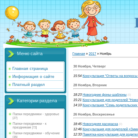
Меню сайта
Главная
»
2017
»
Ноябрь
30 Ноября, Четверг
Главная страница
15:54
Консультация "Ответы на вопросы 
Информация о сайте
Платный раздел
28 Ноября, Вторник
18:23
Новогодние фоны-шаблоны
(0)
15:21
Консультация для родителей "Нов
Категории раздела
14:10
Консультация "Семь родительских
Папки передвижки - здоровье
26 Ноября, Воскресенье
[27]
Папки-передвижки - к
18:45
Новогодняя раскраска
(0)
праздникам
[72]
12:46
Консультация для родителей «Зим
Папки-передвижки - обучение
12:33
Памятка-консультация для родите
[35]