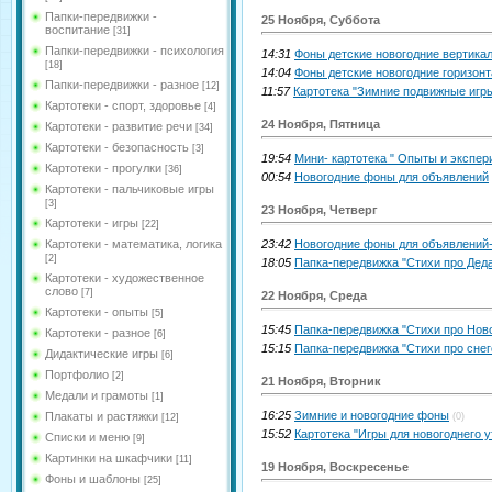
Папки-передвижки -
25 Ноября, Суббота
воспитание
[31]
Папки-передвижки - психология
14:31
Фоны детские новогодние вертика
[18]
14:04
Фоны детские новогодние горизон
Папки-передвижки - разное
[12]
11:57
Картотека "Зимние подвижные игр
Картотеки - спорт, здоровье
[4]
24 Ноября, Пятница
Картотеки - развитие речи
[34]
Картотеки - безопасность
[3]
19:54
Мини- картотека " Опыты и экспер
Картотеки - прогулки
[36]
00:54
Новогодние фоны для объявлений
Картотеки - пальчиковые игры
[3]
23 Ноября, Четверг
Картотеки - игры
[22]
Картотеки - математика, логика
23:42
Новогодние фоны для объявлений
[2]
18:05
Папка-передвижка "Стихи про Дед
Картотеки - художественное
слово
[7]
22 Ноября, Среда
Картотеки - опыты
[5]
15:45
Папка-передвижка "Стихи про Нов
Картотеки - разное
[6]
15:15
Папка-передвижка "Стихи про снег
Дидактические игры
[6]
Портфолио
[2]
21 Ноября, Вторник
Медали и грамоты
[1]
16:25
Зимние и новогодние фоны
Плакаты и растяжки
(0)
[12]
15:52
Картотека "Игры для новогоднего у
Списки и меню
[9]
Картинки на шкафчики
[11]
19 Ноября, Воскресенье
Фоны и шаблоны
[25]