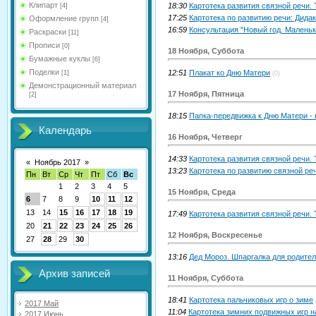
Клипарт
18:30
Картотека развития связной речи.
[4]
17:25
Картотека по развитию речи: Дидак
Оформление групп
[4]
16:59
Консультация "Новый год. Маленьк
Раскраски
[11]
Прописи
[0]
18 Ноября, Суббота
Бумажные куклы
[6]
Поделки
12:51
Плакат ко Дню Матери
[1]
(0)
Демонстрационный материал
17 Ноября, Пятница
[2]
18:15
Папка-передвижка к Дню Матери -
Календарь
16 Ноября, Четверг
14:33
Картотека развития связной речи.
«
Ноябрь 2017
»
13:23
Картотека по развитию связной ре
Пн
Вт
Ср
Чт
Пт
Сб
Вс
1
2
3
4
5
15 Ноября, Среда
6
7
8
9
10
11
12
13
14
15
16
17
18
19
17:49
Картотека развития связной речи.
20
21
22
23
24
25
26
12 Ноября, Воскресенье
27
28
29
30
13:16
Дед Мороз. Шпаргалка для родител
Архив записей
11 Ноября, Суббота
18:41
Картотека пальчиковых игр о зиме
2017 Май
11:04
Картотека зимних подвижных игр н
2017 Июнь