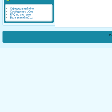
Официальный блог
Сообщество uCoz
FAQ по системе
База знаний uCoz
Co