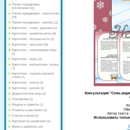
Папки-передвижки -
воспитание
[31]
Папки-передвижки - психология
[18]
Папки-передвижки - разное
[12]
Картотеки - спорт, здоровье
[4]
Картотеки - развитие речи
[34]
Картотеки - безопасность
[3]
Картотеки - прогулки
[36]
Картотеки - пальчиковые игры
[3]
Картотеки - игры
[22]
Картотеки - математика, логика
[2]
Картотеки - художественное
слово
[7]
Картотеки - опыты
[5]
Картотеки - разное
[6]
Консультация "Семь роди
Дидактические игры
[6]
Портфолио
[2]
Медали и грамоты
[1]
Ко
Офо
Плакаты и растяжки
[12]
Автор текста
Списки и меню
[9]
Использовать только
Картинки на шкафчики
[11]
с
Фоны и шаблоны
[25]
ск