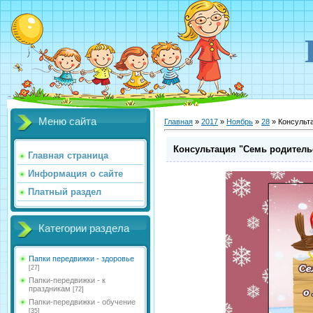
Меню сайта
Главная
»
2017
»
Ноябрь
»
28
» Консульт
Консультация "Семь родитель
Главная страница
Информация о сайте
Платный раздел
Категории раздела
Папки передвижки - здоровье
[27]
Папки-передвижки - к
праздникам
[72]
Папки-передвижки - обучение
[35]