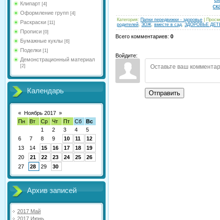
Клипарт
[4]
ск
Оформление групп
[4]
Категория
:
Папки передвижки - здоровье
|
Просм
Раскраски
[11]
родителей
,
ЗОЖ
,
вместе в сад
,
ЗДОРОВЬЕ ДЕТ
Прописи
[0]
Всего комментариев
:
0
Бумажные куклы
[6]
Поделки
[1]
Войдите:
Демонстрационный материал
[2]
Календарь
Отправить
«
Ноябрь 2017
»
Пн
Вт
Ср
Чт
Пт
Сб
Вс
1
2
3
4
5
6
7
8
9
10
11
12
13
14
15
16
17
18
19
20
21
22
23
24
25
26
27
28
29
30
Архив записей
2017 Май
2017 Июнь