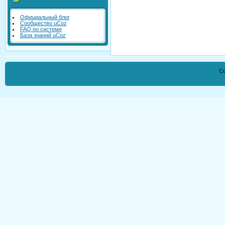
Официальный блог
Сообщество uCoz
FAQ по системе
База знаний uCoz
Co