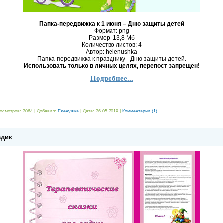
Папка-передвижка к 1 июня – Дню защиты детей
Формат: png
Размер: 13,8 Mб
Количество листов: 4
Автор: helenushka
Папка-передвижка к празднику - Дню защиты детей.
Использовать только в личных целях, перепост запрещен!
Подробнее...
осмотров:
2064
|
Добавил:
Еленушка
|
Дата:
26.05.2019
|
Комментарии (1)
адик