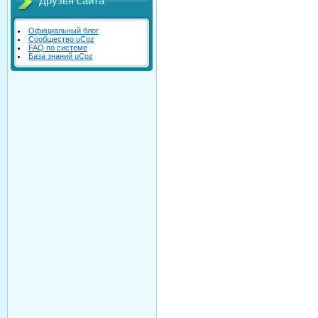
Друзья сайта
Официальный блог
Сообщество uCoz
FAQ по системе
База знаний uCoz