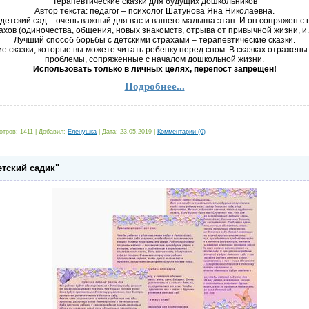
Терапевтические сказки для будущих дошкольников
Автор текста: педагог – психолог Шатунова Яна Николаевна.
детский сад – очень важный для вас и вашего малыша этап. И он сопряжен 
ахов (одиночества, общения, новых знакомств, отрыва от привычной жизни, и.т
Лучший способ борьбы с детскими страхами – терапевтические сказки.
е сказки, которые вы можете читать ребенку перед сном. В сказках отражен
проблемы, сопряженные с началом дошкольной жизни.
Использовать только в личных целях, перепост запрещен!
Подробнее...
отров:
1411
|
Добавил:
Еленушка
|
Дата:
23.05.2019
|
Комментарии (0)
етский садик"