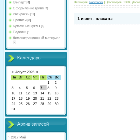
Клипарт
Категория:
Раскраски
|
Просмотров:
1308
|
Добав
[4]
Оформление групп
[4]
Раскраски
[11]
1 июня - плакаты
Прописи
[0]
Бумажные куклы
[6]
Поделки
[1]
Демонстрационный материал
[2]
Календарь
«
Август 2026
»
Пн
Вт
Ср
Чт
Пт
Сб
Вс
1
2
3
4
5
6
7
8
9
10
11
12
13
14
15
16
17
18
19
20
21
22
23
24
25
26
27
28
29
30
31
Архив записей
2017 Май