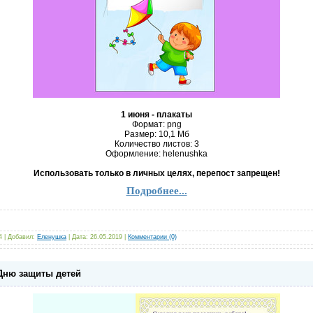
1 июня - плакаты
Формат: png
Размер: 10,1 Mб
Количество листов: 3
Оформление: helenushka
Использовать только в личных целях, перепост запрещен!
Подробнее...
4
|
Добавил:
Еленушка
|
Дата:
26.05.2019
|
Комментарии (0)
 Дню защиты детей