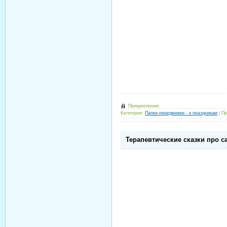
Прикрепления:
Категория:
Папки-передвижки - к праздникам
|
Пр
Терапевтические сказки про с