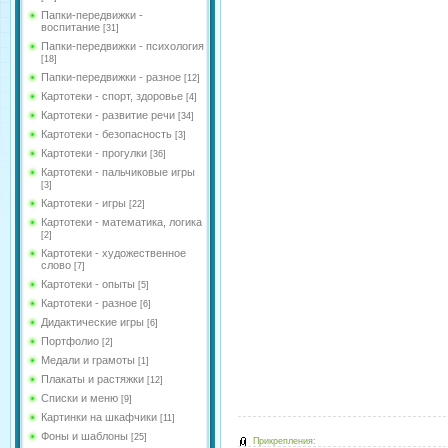
Папки-передвижки -
воспитание
[31]
Папки-передвижки - психология
[18]
Папки-передвижки - разное
[12]
Картотеки - спорт, здоровье
[4]
Картотеки - развитие речи
[34]
Картотеки - безопасность
[3]
Картотеки - прогулки
[36]
Картотеки - пальчиковые игры
[3]
Картотеки - игры
[22]
Картотеки - математика, логика
[2]
Картотеки - художественное
слово
[7]
Картотеки - опыты
[5]
Картотеки - разное
[6]
Дидактические игры
[6]
Портфолио
[2]
Медали и грамоты
[1]
Плакаты и растяжки
[12]
Списки и меню
[9]
Картинки на шкафчики
[11]
Фоны и шаблоны
[25]
Прикрепления: