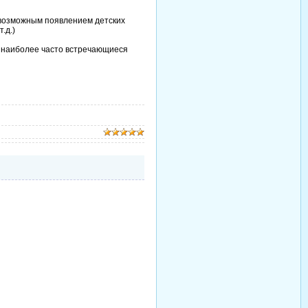
с возможным появлением детских
.д.)
ы наиболее часто встречающиеся