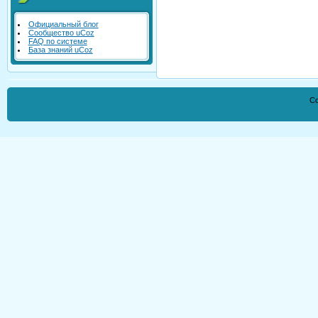
Официальный блог
Сообщество uCoz
FAQ по системе
База знаний uCoz
Co