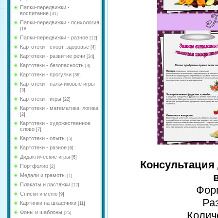
Папки-передвижки -
воспитание
[31]
Папки-передвижки - психология
[18]
Папки-передвижки - разное
[12]
Картотеки - спорт, здоровье
[4]
Картотеки - развитие речи
[34]
Картотеки - безопасность
[3]
Картотеки - прогулки
[36]
Картотеки - пальчиковые игры
[3]
Картотеки - игры
[22]
Картотеки - математика, логика
[2]
Картотеки - художественное
слово
[7]
Картотеки - опыты
[5]
Картотеки - разное
[6]
Дидактические игры
[6]
Консультация
Портфолио
[2]
Медали и грамоты
[1]
Плакаты и растяжки
[12]
Форм
Списки и меню
[9]
Ра
Картинки на шкафчики
[11]
Фоны и шаблоны
Колич
[25]