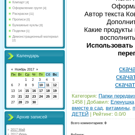
Клипарт
[4]
Оформл
Оформление групп
[4]
Автор текста К
Раскраски
[11]
Прописи
[0]
Дополнит
Бумажные куклы
[6]
Какие продукты 
Поделки
[1]
восполнить
Демонстрационный материал
[2]
Использовать 
пере
Календарь
скача
«
Ноябрь 2017
»
Пн
Вт
Ср
Чт
Пт
Сб
Вс
скачат
1
2
3
4
5
скачат
6
7
8
9
10
11
12
13
14
15
16
17
18
19
Категория
:
Папки передвиж
20
21
22
23
24
25
26
1458
|
Добавил
:
Еленушка
27
28
29
30
вместе в сад
,
витамины
,
ДЕТЕЙ
|
Рейтинг
:
0.0
/
0
Архив записей
Всего комментариев
:
0
2017 Май
2017 Июнь
Войдите: