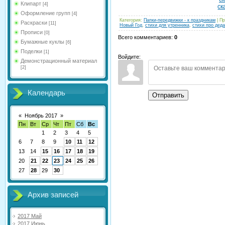
Клипарт
[4]
ск
Оформление групп
[4]
Категория
:
Папки-передвижки - к праздникам
|
Пр
Раскраски
[11]
Новый Год
,
стихи для утренника
,
стихи про дед
Прописи
[0]
Всего комментариев
:
0
Бумажные куклы
[6]
Поделки
[1]
Войдите:
Демонстрационный материал
[2]
Календарь
Отправить
«
Ноябрь 2017
»
Пн
Вт
Ср
Чт
Пт
Сб
Вс
1
2
3
4
5
6
7
8
9
10
11
12
13
14
15
16
17
18
19
20
21
22
23
24
25
26
27
28
29
30
Архив записей
2017 Май
2017 Июнь