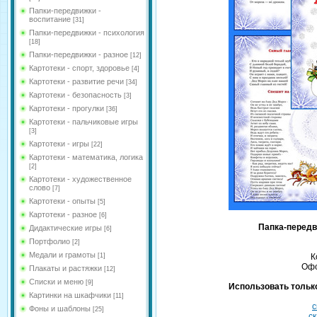
Папки-передвижки -
воспитание
[31]
Папки-передвижки - психология
[18]
Папки-передвижки - разное
[12]
Картотеки - спорт, здоровье
[4]
Картотеки - развитие речи
[34]
Картотеки - безопасность
[3]
Картотеки - прогулки
[36]
Картотеки - пальчиковые игры
[3]
Картотеки - игры
[22]
Картотеки - математика, логика
[2]
Картотеки - художественное
слово
[7]
Картотеки - опыты
[5]
Картотеки - разное
[6]
Папка-передв
Дидактические игры
[6]
Портфолио
[2]
Медали и грамоты
[1]
К
Офо
Плакаты и растяжки
[12]
Списки и меню
[9]
Использовать только
Картинки на шкафчики
[11]
с
Фоны и шаблоны
[25]
ск