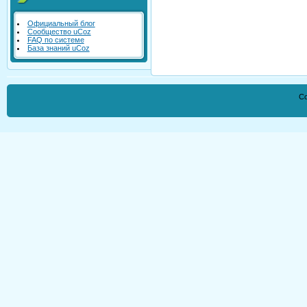
Официальный блог
Сообщество uCoz
FAQ по системе
База знаний uCoz
Co