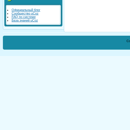
Официальный блог
Сообщество uCoz
FAQ по системе
База знаний uCoz
Co