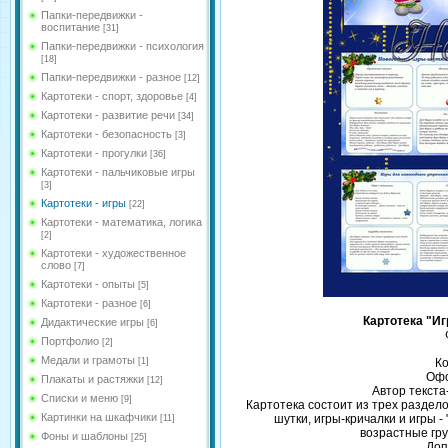
Папки-передвижки -
воспитание
[31]
Папки-передвижки - психология
[18]
Папки-передвижки - разное
[12]
Картотеки - спорт, здоровье
[4]
Картотеки - развитие речи
[34]
Картотеки - безопасность
[3]
Картотеки - прогулки
[36]
Картотеки - пальчиковые игры
[3]
Картотеки - игры
[22]
Картотеки - математика, логика
[2]
Картотеки - художественное
слово
[7]
Картотеки - опыты
[5]
Картотеки - разное
[6]
Картотека "Иг
Дидактические игры
[6]
Портфолио
[2]
Медали и грамоты
[1]
Ко
Офо
Плакаты и растяжки
[12]
Автор текста
Списки и меню
[9]
Картотека состоит из трех раздело
Картинки на шкафчики
шутки, игры-кричалки и игры -
[11]
возрастные гр
Фоны и шаблоны
[25]
Доп