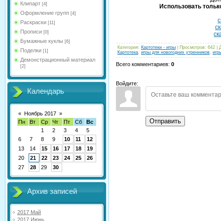
Клипарт
[4]
Использовать только
Оформление групп
[4]
с
Раскраски
[11]
ск
Прописи
[0]
ск
Бумажные куклы
[6]
Категория
:
Картотеки - игры
|
Просмотров
:
642
|
Поделки
[1]
Картотека
,
игры для новогодних утренников
,
игр
Демонстрационный материал
Всего комментариев
:
0
[2]
Войдите:
Календарь
«
Ноябрь 2017
»
Отправить
Пн
Вт
Ср
Чт
Пт
Сб
Вс
1
2
3
4
5
6
7
8
9
10
11
12
13
14
15
16
17
18
19
20
21
22
23
24
25
26
27
28
29
30
Архив записей
2017 Май
2017 Июнь