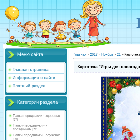
Меню сайта
Главная
»
2017
»
Ноябрь
»
21
» Картотека
Картотека "Игры для новогодн
Главная страница
Информация о сайте
Платный раздел
Категории раздела
Папки передвижки - здоровье
[27]
Папки-передвижки - к
праздникам
[72]
Папки-передвижки - обучение
[35]