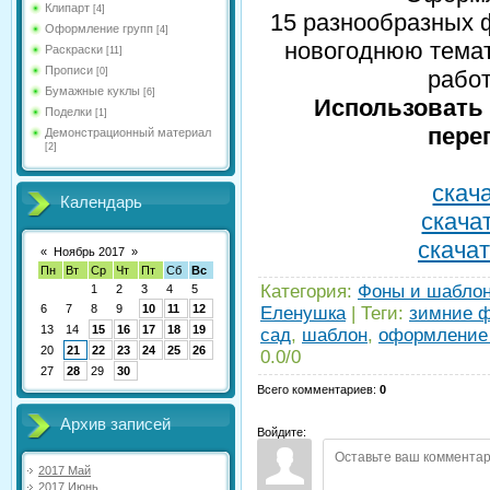
Клипарт
[4]
15 разнообразных 
Оформление групп
[4]
новогоднюю темат
Раскраски
[11]
Прописи
[0]
работ
Бумажные куклы
[6]
Использовать 
Поделки
[1]
пере
Демонстрационный материал
[2]
скача
Календарь
скачат
скачат
«
Ноябрь 2017
»
Пн
Вт
Ср
Чт
Пт
Сб
Вс
Категория
:
Фоны и шабло
1
2
3
4
5
6
7
8
9
10
11
12
Еленушка
|
Теги
:
зимние 
13
14
15
16
17
18
19
сад
,
шаблон
,
оформление
20
21
22
23
24
25
26
0.0
/
0
27
28
29
30
Всего комментариев
:
0
Архив записей
Войдите:
2017 Май
2017 Июнь