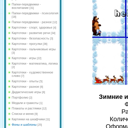
Папки-передвижки -
воспитание
[31]
Папки-передвижки - психология
[18]
Папки-передвижки - разное
[12]
Картотеки - спорт, здоровье
[4]
Картотеки - развитие речи
[34]
Картотеки - безопасность
[3]
Картотеки - прогулки
[36]
Картотеки - пальчиковые игры
[3]
Картотеки - игры
[22]
Картотеки - математика, логика
[2]
Картотеки - художественное
слово
[7]
Картотеки - опыты
[5]
Картотеки - разное
[6]
Дидактические игры
[6]
Зимние 
Портфолио
[2]
Ф
Медали и грамоты
[1]
Плакаты и растяжки
[12]
Р
Списки и меню
[9]
Колич
Картинки на шкафчики
[11]
Фоны и шаблоны
Оформл
[25]