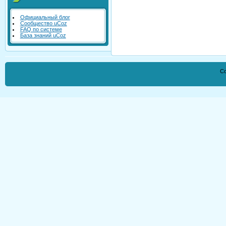
Официальный блог
Сообщество uCoz
FAQ по системе
База знаний uCoz
Co