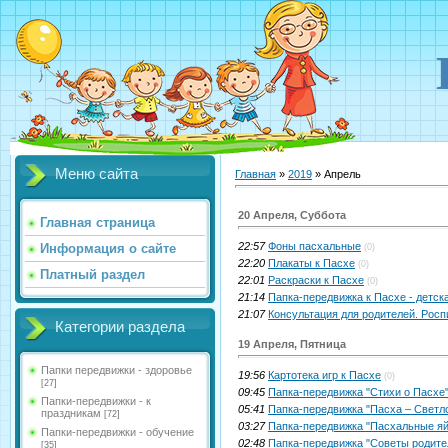
Меню сайта
Главная
»
2019
»
Апрель
20 Апреля, Суббота
Главная страница
22:57
Фоны пасхальные
Информация о сайте
(0)
22:20
Плакаты к Пасхе
(0)
Платный раздел
22:01
Раскраски к Пасхе
(0)
21:14
Папка-передвижка к Пасхе - детск
21:07
Консультация для родителей. Рос
Категории раздела
19 Апреля, Пятница
Папки передвижки - здоровье
19:56
Картотека игр к Пасхе
(0)
[27]
09:45
Папка-передвижка "Стихи о Пасхе
Папки-передвижки - к
05:41
Папка-передвижка "Пасха – Светл
праздникам
[72]
03:27
Папка-передвижка "Пасхальные яй
Папки-передвижки - обучение
02:48
Папка-передвижка "Советы родите
[35]