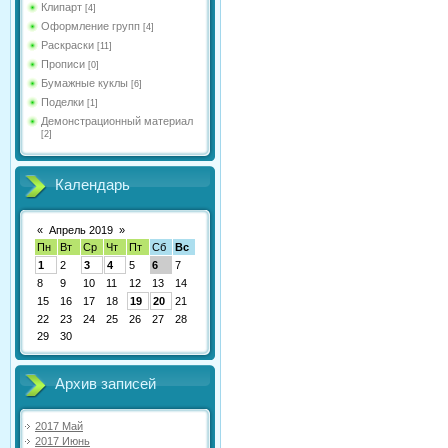
Клипарт
[4]
Оформление групп
[4]
Раскраски
[11]
Прописи
[0]
Бумажные куклы
[6]
Поделки
[1]
Демонстрационный материал
[2]
Календарь
«
Апрель 2019
»
Пн
Вт
Ср
Чт
Пт
Сб
Вс
1
2
3
4
5
6
7
8
9
10
11
12
13
14
15
16
17
18
19
20
21
22
23
24
25
26
27
28
29
30
Архив записей
2017 Май
2017 Июнь