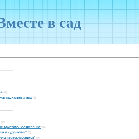
Вместе в сад
ая
(0)
пись пасхальных яиц
(0)
"
(0)
ое Христово Воскресение"
(0)
ца и чудо-кулич"
(0)
лям первоклассников"
(0)