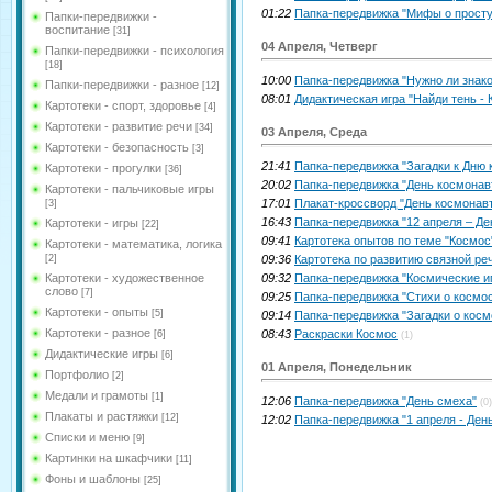
01:22
Папка-передвижка "Мифы о просту
Папки-передвижки -
воспитание
[31]
04 Апреля, Четверг
Папки-передвижки - психология
[18]
10:00
Папка-передвижка "Нужно ли знак
Папки-передвижки - разное
[12]
08:01
Дидактическая игра "Найди тень - 
Картотеки - спорт, здоровье
[4]
Картотеки - развитие речи
[34]
03 Апреля, Среда
Картотеки - безопасность
[3]
21:41
Папка-передвижка "Загадки к Дню 
Картотеки - прогулки
[36]
20:02
Папка-передвижка "День космонав
Картотеки - пальчиковые игры
17:01
Плакат-кроссворд "День космонав
[3]
16:43
Папка-передвижка "12 апреля – Де
Картотеки - игры
[22]
09:41
Картотека опытов по теме "Космос
Картотеки - математика, логика
[2]
09:36
Картотека по развитию связной ре
Картотеки - художественное
09:32
Папка-передвижка "Космические и
слово
[7]
09:25
Папка-передвижка "Стихи о космо
Картотеки - опыты
[5]
09:14
Папка-передвижка "Загадки о косм
Картотеки - разное
08:43
Раскраски Космос
[6]
(1)
Дидактические игры
[6]
01 Апреля, Понедельник
Портфолио
[2]
Медали и грамоты
[1]
12:06
Папка-передвижка "День смеха"
(0)
Плакаты и растяжки
[12]
12:02
Папка-передвижка "1 апреля - Ден
Списки и меню
[9]
Картинки на шкафчики
[11]
Фоны и шаблоны
[25]