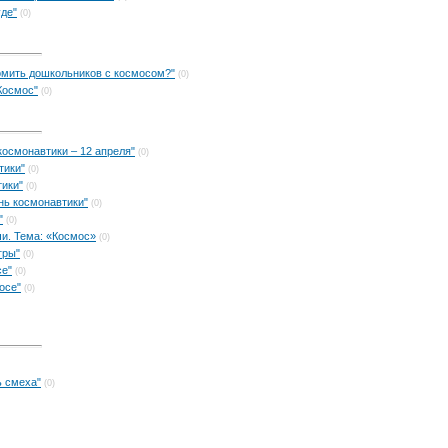
де"
(0)
омить дошкольников с космосом?"
(0)
Космос"
(0)
космонавтики – 12 апреля"
(0)
тики"
(0)
тики"
(0)
нь космонавтики"
(0)
"
(0)
чи. Тема: «Космос»
(0)
гры"
(0)
се"
(0)
осе"
(0)
ь смеха"
(0)