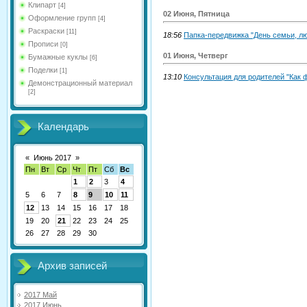
Клипарт
[4]
02 Июня, Пятница
Оформление групп
[4]
Раскраски
[11]
18:56
Папка-передвижка "День семьи, лю
Прописи
[0]
01 Июня, Четверг
Бумажные куклы
[6]
Поделки
[1]
13:10
Консультация для родителей "Как 
Демонстрационный материал
[2]
Календарь
«
Июнь 2017
»
Пн
Вт
Ср
Чт
Пт
Сб
Вс
1
2
3
4
5
6
7
8
9
10
11
12
13
14
15
16
17
18
19
20
21
22
23
24
25
26
27
28
29
30
Архив записей
2017 Май
2017 Июнь