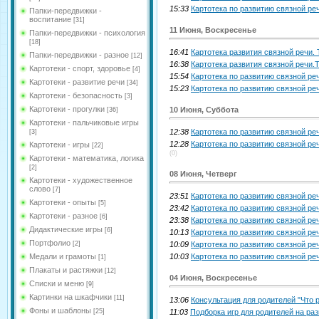
15:33
Картотека по развитию связной ре
Папки-передвижки -
воспитание
[31]
11 Июня, Воскресенье
Папки-передвижки - психология
[18]
16:41
Картотека развития связной речи.
Папки-передвижки - разное
[12]
16:38
Картотека развития связной речи.
Картотеки - спорт, здоровье
[4]
15:54
Картотека по развитию связной ре
Картотеки - развитие речи
[34]
15:23
Картотека по развитию связной ре
Картотеки - безопасность
[3]
Картотеки - прогулки
10 Июня, Суббота
[36]
Картотеки - пальчиковые игры
12:38
Картотека по развитию связной ре
[3]
12:28
Картотека по развитию связной ре
Картотеки - игры
[22]
(0)
Картотеки - математика, логика
[2]
08 Июня, Четверг
Картотеки - художественное
слово
[7]
23:51
Картотека по развитию связной ре
Картотеки - опыты
[5]
23:42
Картотека по развитию связной ре
Картотеки - разное
[6]
23:38
Картотека по развитию связной ре
Дидактические игры
[6]
10:13
Картотека по развитию связной ре
Портфолио
[2]
10:09
Картотека по развитию связной ре
Медали и грамоты
10:03
Картотека по развитию связной р
[1]
Плакаты и растяжки
[12]
04 Июня, Воскресенье
Списки и меню
[9]
Картинки на шкафчики
[11]
13:06
Консультация для родителей "Что 
Фоны и шаблоны
[25]
11:03
Подборка игр для родителей на ра