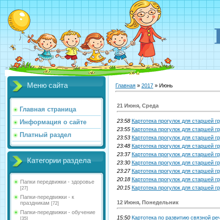
Меню сайта
Главная
»
2017
»
Июнь
21 Июня, Среда
Главная страница
23:58
Картотека прогулок для старшей г
Информация о сайте
23:55
Картотека прогулок для старшей 
Платный раздел
23:53
Картотека прогулок для старшей г
23:48
Картотека прогулок для старшей 
23:37
Картотека прогулок для старшей 
Категории раздела
23:30
Картотека прогулок для старшей г
23:27
Картотека прогулок для старшей 
20:18
Картотека прогулок для старшей 
Папки передвижки - здоровье
20:15
Картотека прогулок для старшей 
[27]
Папки-передвижки - к
12 Июня, Понедельник
праздникам
[72]
Папки-передвижки - обучение
15:50
Картотека по развитию связной ре
[35]