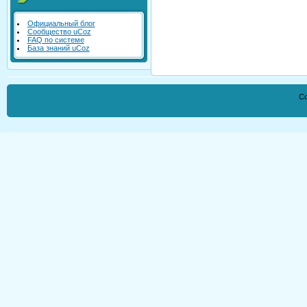
Официальный блог
Сообщество uCoz
FAQ по системе
База знаний uCoz
Co