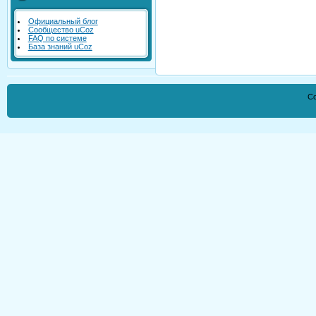
Официальный блог
Сообщество uCoz
FAQ по системе
База знаний uCoz
Co