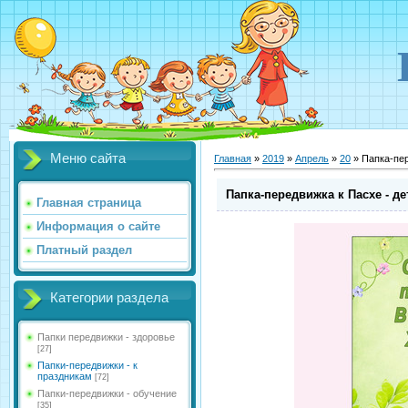
Меню сайта
Главная
»
2019
»
Апрель
»
20
» Папка-пер
Папка-передвижка к Пасхе - де
Главная страница
Информация о сайте
Платный раздел
Категории раздела
Папки передвижки - здоровье
[27]
Папки-передвижки - к
праздникам
[72]
Папки-передвижки - обучение
[35]