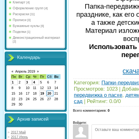
Клипарт
[4]
Папка-передвиж
Оформление групп
[4]
празднике, как его 
Раскраски
[11]
Прописи
[0]
а также детски
Бумажные куклы
[6]
Материал изложе
Поделки
[1]
восп
Демонстрационный материал
[2]
Использовать 
пере
Календарь
скача
«
Апрель 2019
»
Пн
Вт
Ср
Чт
Пт
Сб
Вс
Категория
:
Папки-передвиж
1
2
3
4
5
6
7
8
9
10
11
12
13
14
Просмотров
:
1023
|
Добав
15
16
17
18
19
20
21
передвижка о пасхе
,
детям
22
23
24
25
26
27
28
сад
|
Рейтинг
:
0.0
/
0
29
30
Всего комментариев
:
0
Архив записей
Войдите:
2017 Май
2017 Июнь