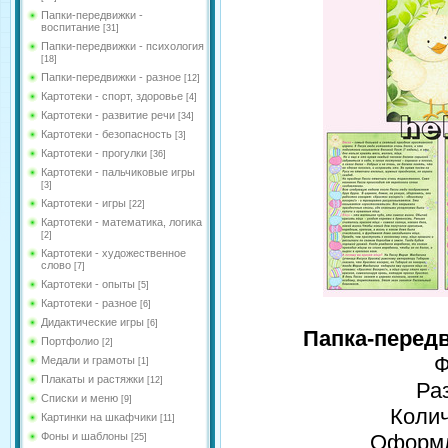
Папки-передвижки -
воспитание
[31]
Папки-передвижки - психология
[18]
Папки-передвижки - разное
[12]
Картотеки - спорт, здоровье
[4]
Картотеки - развитие речи
[34]
Картотеки - безопасность
[3]
Картотеки - прогулки
[36]
Картотеки - пальчиковые игры
[3]
Картотеки - игры
[22]
Картотеки - математика, логика
[2]
Картотеки - художественное
слово
[7]
Картотеки - опыты
[5]
Картотеки - разное
[6]
Дидактические игры
[6]
Папка-передв
Портфолио
[2]
Ф
Медали и грамоты
[1]
Плакаты и растяжки
[12]
Ра
Списки и меню
[9]
Колич
Картинки на шкафчики
[11]
Фоны и шаблоны
Оформл
[25]