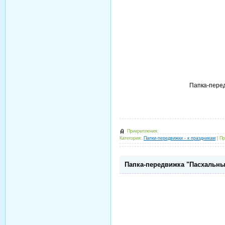
Папка-перед
Прикрепления:
Категория:
Папки-передвижки - к праздникам
|
Пр
Папка-передвижка "Пасхальны