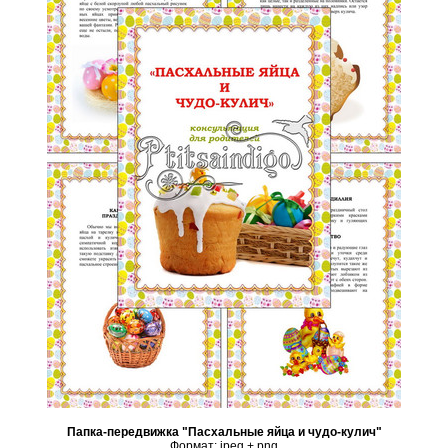
Папка-передвижка "Пасхальные яйца и чудо-кулич"
Формат: jpeg + png