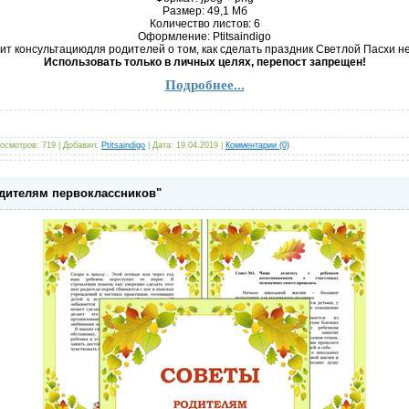
Размер: 49,1 Mб
Количество листов: 6
Оформление: Ptitsaindigo
т консультациюдля родителей о том, как сделать праздник Светлой Пасхи 
Использовать только в личных целях, перепост запрещен!
Подробнее...
осмотров:
719
|
Добавил:
Ptitsaindigo
|
Дата:
19.04.2019
|
Комментарии (0)
дителям первоклассников"