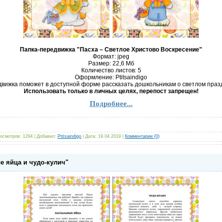
Папка-передвижка "Пасха – Светлое Христово Воскресение"
Формат: jpeg
Размер: 22,6 Mб
Количество листов: 5
Оформление: Ptitsaindigo
вижка поможет в доступной форме рассказать дошкольникам о светлом праз
Использовать только в личных целях, перепост запрещен!
Подробнее...
осмотров:
1294
|
Добавил:
Ptitsaindigo
|
Дата:
19.04.2019
|
Комментарии (0)
е яйца и чудо-кулич"