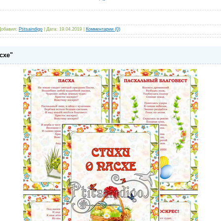
Добавил:
Ptitsaindigo
|
Дата:
19.04.2019
|
Комментарии (0)
схе"