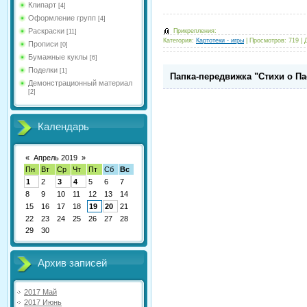
Клипарт
[4]
Оформление групп
[4]
Раскраски
Прикрепления:
[11]
Категория:
Картотеки - игры
|
Просмотров:
719
|
Прописи
[0]
Бумажные куклы
[6]
Поделки
[1]
Папка-передвижка "Стихи о Па
Демонстрационный материал
[2]
Календарь
«
Апрель 2019
»
Пн
Вт
Ср
Чт
Пт
Сб
Вс
1
2
3
4
5
6
7
8
9
10
11
12
13
14
15
16
17
18
19
20
21
22
23
24
25
26
27
28
29
30
Архив записей
2017 Май
2017 Июнь