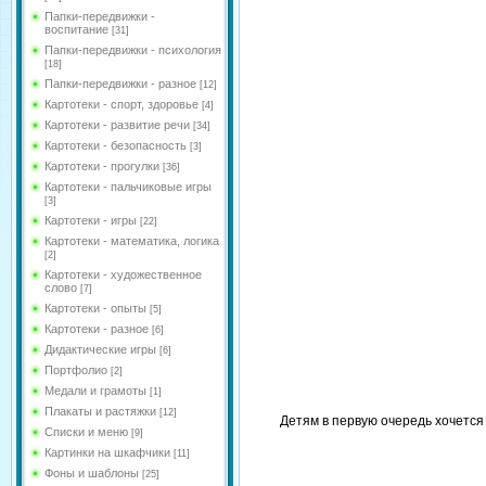
Папки-передвижки -
воспитание
[31]
Папки-передвижки - психология
[18]
Папки-передвижки - разное
[12]
Картотеки - спорт, здоровье
[4]
Картотеки - развитие речи
[34]
Картотеки - безопасность
[3]
Картотеки - прогулки
[36]
Картотеки - пальчиковые игры
[3]
Картотеки - игры
[22]
Картотеки - математика, логика
[2]
Картотеки - художественное
слово
[7]
Картотеки - опыты
[5]
Картотеки - разное
[6]
Дидактические игры
[6]
Портфолио
[2]
Медали и грамоты
[1]
Плакаты и растяжки
[12]
Детям в первую очередь хочется 
Списки и меню
[9]
Картинки на шкафчики
[11]
Фоны и шаблоны
[25]