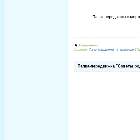
Папка-передвижка содержи
Прикрепления:
Категория:
Папки-передвижки - к праздникам
|
Пр
Папка-передвижка "Советы ро