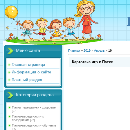
Меню сайта
Главная
»
2019
»
Апрель
»
19
Картотека игр к Пасхе
Главная страница
Информация о сайте
Платный раздел
Категории раздела
Папки передвижки - здоровье
[27]
Папки-передвижки - к
праздникам
[72]
Папки-передвижки - обучение
[35]