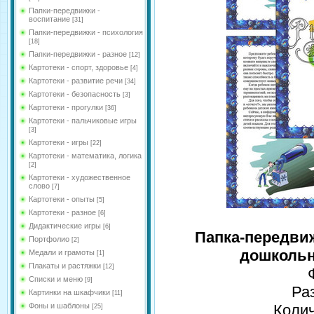
Папки-передвижки -
воспитание
[31]
Папки-передвижки - психология
[18]
Папки-передвижки - разное
[12]
Картотеки - спорт, здоровье
[4]
Картотеки - развитие речи
[34]
Картотеки - безопасность
[3]
Картотеки - прогулки
[36]
Картотеки - пальчиковые игры
[3]
Картотеки - игры
[22]
Картотеки - математика, логика
[2]
Картотеки - художественное
слово
[7]
Картотеки - опыты
[5]
Картотеки - разное
[6]
Дидактические игры
[6]
Папка-передви
Портфолио
[2]
дошкольн
Медали и грамоты
[1]
Плакаты и растяжки
[12]
Списки и меню
[9]
Ра
Картинки на шкафчики
[11]
Фоны и шаблоны
Колич
[25]