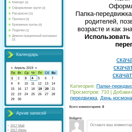
Клипарт
[4]
Оформле
Оформление групп
[4]
Папка-передвижка
Раскраски
[11]
Прописи
[0]
родителей, по
Бумажные куклы
[6]
возрасте и как зн
Поделки
[1]
Использовать 
Демонстрационный материал
[2]
пере
Календарь
скача
скачат
«
Апрель 2019
»
Пн
Вт
Ср
Чт
Пт
Сб
Вс
скачат
1
2
3
4
5
6
7
8
9
10
11
12
13
14
Категория
:
Папки-передвиж
15
16
17
18
19
20
21
Просмотров
:
710
|
Добави
22
23
24
25
26
27
28
передвижка
,
День космона
29
30
Всего комментариев
:
0
Архив записей
Войдите:
2017 Май
2017 Июнь