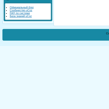
Официальный блог
Сообщество uCoz
FAQ по системе
База знаний uCoz
Co