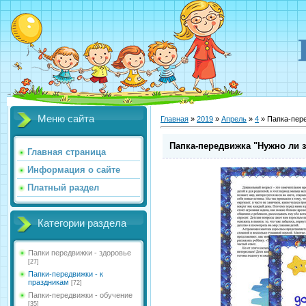
Меню сайта
Главная
»
2019
»
Апрель
»
4
» Папка-пере
Папка-передвижка "Нужно ли 
Главная страница
Информация о сайте
Платный раздел
Категории раздела
Папки передвижки - здоровье
[27]
Папки-передвижки - к
праздникам
[72]
Папки-передвижки - обучение
[35]