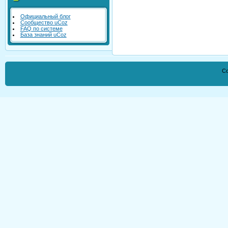
Официальный блог
Сообщество uCoz
FAQ по системе
База знаний uCoz
Co