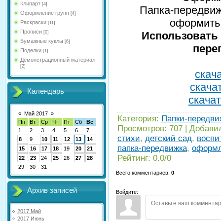
Клипарт
[4]
Папка-передвиж
Оформление групп
[4]
оформить 
Раскраски
[11]
Прописи
[0]
Использовать 
Бумажные куклы
[6]
пере
Поделки
[1]
Демонстрационный материал
[2]
скача
скачат
Календарь
скачат
«
Май 2017
»
Категория
:
Папки-передвиж
Пн
Вт
Ср
Чт
Пт
Сб
Вс
Просмотров
:
707
|
Добави
1
2
3
4
5
6
7
стихи
,
детский сад
,
воспи
8
9
10
11
12
13
14
папка-передвижка
,
оформл
15
16
17
18
19
20
21
Рейтинг
:
0.0
/
0
22
23
24
25
26
27
28
29
30
31
Всего комментариев
:
0
Архив записей
Войдите:
2017 Май
2017 Июнь