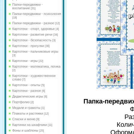
Папки-передвижки -
воспитание
[31]
Папки-передвижки - психология
[18]
Папки-передвижки - разное
[12]
Картотеки - спорт, здоровье
[4]
Картотеки - развитие речи
[34]
Картотеки - безопасность
[3]
Картотеки - прогулки
[36]
Картотеки - пальчиковые игры
[3]
Картотеки - игры
[22]
Картотеки - математика, логика
[2]
Картотеки - художественное
слово
[7]
Картотеки - опыты
[5]
Картотеки - разное
[6]
Дидактические игры
[6]
Папка-передви
Портфолио
[2]
Ф
Медали и грамоты
[1]
Плакаты и растяжки
[12]
Ра
Списки и меню
[9]
Колич
Картинки на шкафчики
[11]
Фоны и шаблоны
Оформле
[25]