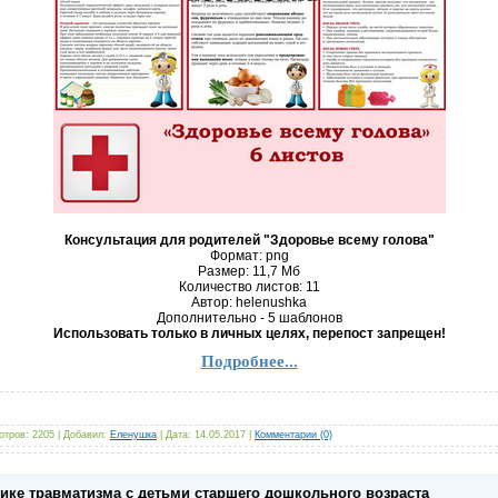
Консультация для родителей "Здоровье всему голова"
Формат: png
Размер: 11,7 Mб
Количество листов: 11
Автор: helenushka
Дополнительно - 5 шаблонов
Использовать только в личных целях, перепост запрещен!
Подробнее...
отров:
2205
|
Добавил:
Еленушка
|
Дата:
14.05.2017
|
Комментарии (0)
тике травматизма с детьми старшего дошкольного возраста