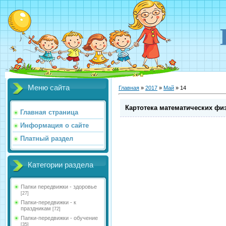
Меню сайта
Главная
»
2017
»
Май
»
14
Картотека математических фи
Главная страница
Информация о сайте
Платный раздел
Категории раздела
Папки передвижки - здоровье
[27]
Папки-передвижки - к
праздникам
[72]
Папки-передвижки - обучение
[35]