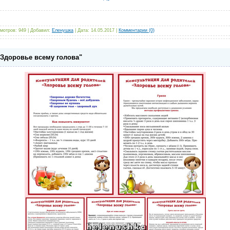
мотров:
949
|
Добавил:
Еленушка
|
Дата:
14.05.2017
|
Комментарии (0)
"Здоровье всему голова"