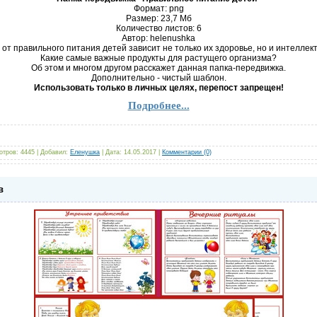
Формат: png
Размер: 23,7 Mб
Количество листов: 6
Автор: helenushka
о от правильного питания детей зависит не только их здоровье, но и интелле
Какие самые важные продукты для растущего организма?
Об этом и многом другом расскажет данная папка-передвижка.
Дополнительно - чистый шаблон.
Использовать только в личных целях, перепост запрещен!
Подробнее...
отров:
4445
|
Добавил:
Еленушка
|
Дата:
14.05.2017
|
Комментарии (0)
в