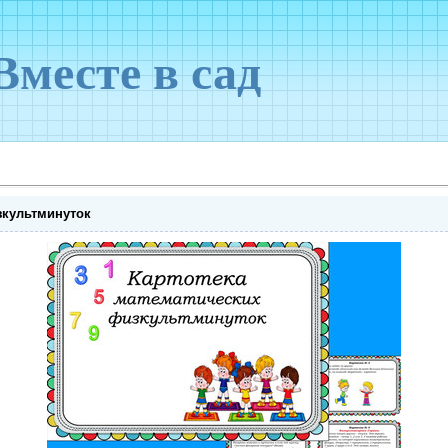
Вместе в сад
зкультминуток