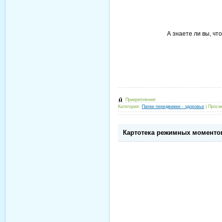
А знаете ли вы, чт
Прикрепления:
Категория:
Папки передвижки - здоровье
|
Просм
Картотека режимных моменто