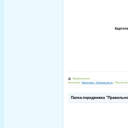
Картоте
Прикрепления:
Категория:
Картотеки - безопасность
|
Просмотро
Папка-передвижка "Правильно