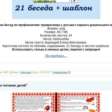
ка бесед по профилактике травматизма с детьми старшего дошкольного 
Формат: png
Размер: 46,7 Mб
Количество листов: 24
Автор: helenushka
Автор текста: Карандей Елена Викторовна.
Картотека состоит из обложки, содержания, 21 беседы и чистого шаблона.
Использовать только в личных целях, перепост запрещен!
Подробнее...
в:
1896
|
Добавил:
Еленушка
|
Дата:
14.05.2017
|
Комментарии (0)
е питание детей"