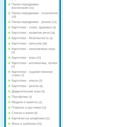
Папки-передвижки -
воспитание
[31]
Папки-передвижки - психология
[18]
Папки-передвижки - разное
[12]
Картотеки - спорт, здоровье
[4]
Картотеки - развитие речи
[34]
Картотеки - безопасность
[3]
Картотеки - прогулки
[36]
Картотеки - пальчиковые игры
[3]
Картотеки - игры
[22]
Картотеки - математика, логика
[2]
Картотеки - художественное
слово
[7]
Картотеки - опыты
[5]
Картотеки - разное
[6]
Дидактические игры
[6]
Портфолио
[2]
Медали и грамоты
[1]
Плакаты и растяжки
[12]
Списки и меню
[9]
Картинки на шкафчики
[11]
Фоны и шаблоны
[25]