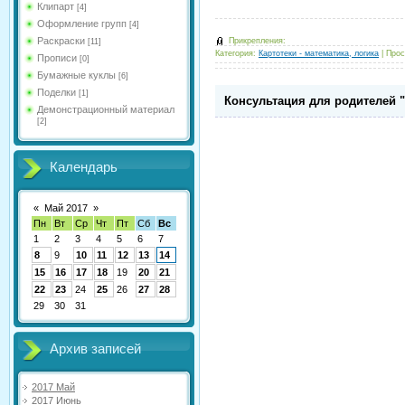
Клипарт
[4]
Оформление групп
[4]
Раскраски
Прикрепления:
[11]
Категория:
Картотеки - математика, логика
|
Прос
Прописи
[0]
Бумажные куклы
[6]
Поделки
[1]
Консультация для родителей 
Демонстрационный материал
[2]
Календарь
«
Май 2017
»
Пн
Вт
Ср
Чт
Пт
Сб
Вс
1
2
3
4
5
6
7
8
9
10
11
12
13
14
15
16
17
18
19
20
21
22
23
24
25
26
27
28
29
30
31
Архив записей
2017 Май
2017 Июнь