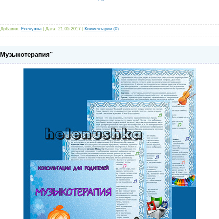
|
Добавил:
Еленушка
|
Дата:
21.05.2017
|
Комментарии (0)
"Музыкотерапия"