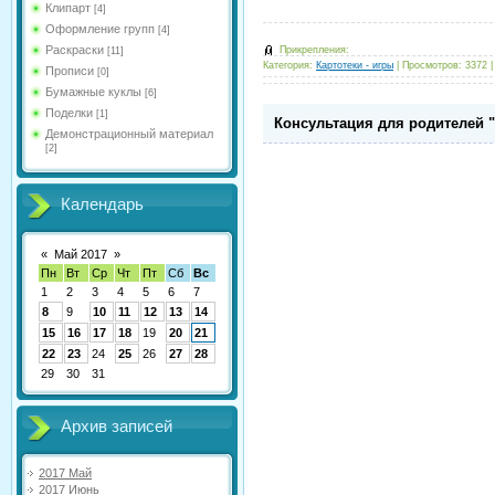
Клипарт
[4]
Оформление групп
[4]
Раскраски
Прикрепления:
[11]
Категория:
Картотеки - игры
|
Просмотров:
3372
Прописи
[0]
Бумажные куклы
[6]
Поделки
[1]
Консультация для родителей 
Демонстрационный материал
[2]
Календарь
«
Май 2017
»
Пн
Вт
Ср
Чт
Пт
Сб
Вс
1
2
3
4
5
6
7
8
9
10
11
12
13
14
15
16
17
18
19
20
21
22
23
24
25
26
27
28
29
30
31
Архив записей
2017 Май
2017 Июнь