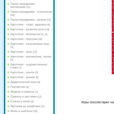
Папки-передвижки -
воспитание
[31]
Папки-передвижки - психология
[18]
Папки-передвижки - разное
[12]
Картотеки - спорт, здоровье
[4]
Картотеки - развитие речи
[34]
Картотеки - безопасность
[3]
Картотеки - прогулки
[36]
Картотеки - пальчиковые игры
[3]
Картотеки - игры
[22]
Картотеки - математика, логика
[2]
Картотеки - художественное
слово
[7]
Картотеки - опыты
[5]
Картотеки - разное
[6]
Дидактические игры
[6]
Портфолио
[2]
Медали и грамоты
[1]
Плакаты и растяжки
[12]
Списки и меню
[9]
Игры способствуют не
Картинки на шкафчики
[11]
Фоны и шаблоны
[25]