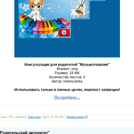
Консультация для родителей "Музыкотерапия"
Формат: png
Размер: 34 Mб
Количество листов: 4
Автор: helenushka
Использовать только в личных целях, перепост запрещен!
Подробнее...
отров:
681
|
Добавил:
Еленушка
|
Дата:
21.05.2017
|
Комментарии (0)
"Родительский авторитет"