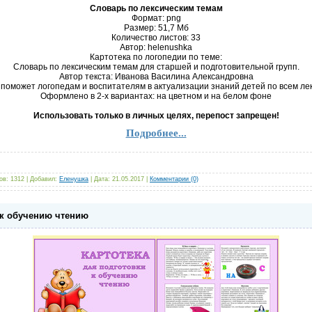
Словарь по лексическим темам
Формат: png
Размер: 51,7 Mб
Количество листов: 33
Автор: helenushka
Картотека по логопедии по теме:
Словарь по лексическим темам для старшей и подготовительной групп.
Автор текста: Иванова Василина Александровна
поможет логопедам и воспитателям в актуализации знаний детей по всем ле
Оформлено в 2-х вариантах: на цветном и на белом фоне
Использовать только в личных целях, перепост запрещен!
Подробнее...
ов:
1312
|
Добавил:
Еленушка
|
Дата:
21.05.2017
|
Комментарии (0)
 к обучению чтению