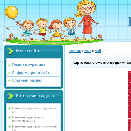
Меню сайта
Главная
»
2017
»
Май
»
21
Картотека сюжетно-подвижных 
Главная страница
Информация о сайте
Платный раздел
Категории раздела
Папки передвижки - здоровье
[27]
Папки-передвижки - к
праздникам
[72]
Папки-передвижки - обучение
[35]