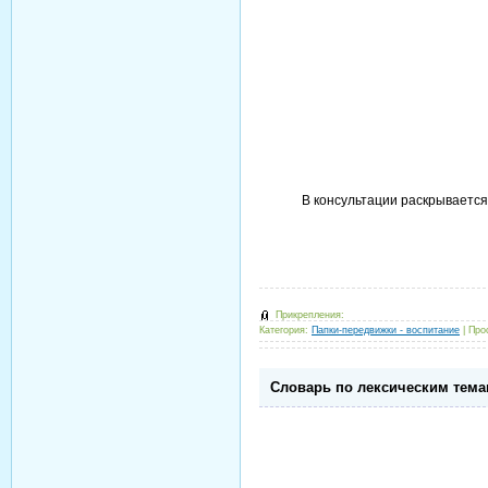
В консультации раскрывается
Прикрепления:
Категория:
Папки-передвижки - воспитание
|
Про
Словарь по лексическим тем