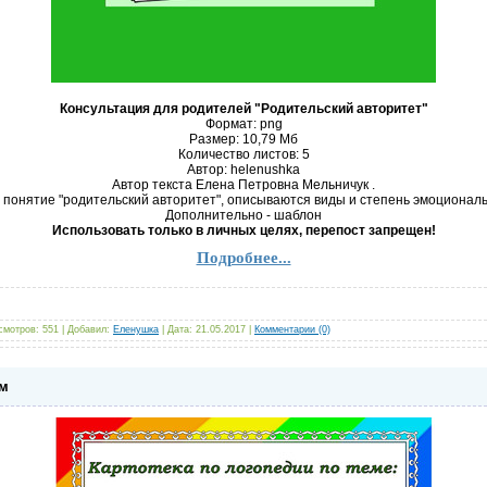
Консультация для родителей "Родительский авторитет"
Формат: png
Размер: 10,79 Mб
Количество листов: 5
Автор: helenushka
Автор текста Елена Петровна Мельничук .
 понятие "родительский авторитет", описываются виды и степень эмоциональ
Дополнительно - шаблон
Использовать только в личных целях, перепост запрещен!
Подробнее...
смотров:
551
|
Добавил:
Еленушка
|
Дата:
21.05.2017
|
Комментарии (0)
ам