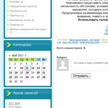
Клипарт
[4]
Невозможно представить себе
необычность обстановки, услови
Оформление групп
[4]
окружение, погодные усл
Раскраски
[11]
Предлагаемые развивающие игры
Прописи
[0]
внимание, память и э
Использовать только
Бумажные куклы
[6]
Поделки
[1]
с
Демонстрационный материал
ск
[2]
ск
Категория
:
Папки-передвижки - обучение
|
Просм
сад
,
игры для детей
,
дидактические игры
|
Рейти
Календарь
Всего комментариев
:
0
«
Май 2017
»
Войдите:
Пн
Вт
Ср
Чт
Пт
Сб
Вс
1
2
3
4
5
6
7
8
9
10
11
12
13
14
15
16
17
18
19
20
21
Отправить
22
23
24
25
26
27
28
29
30
31
Архив записей
2017 Май
2017 Июнь