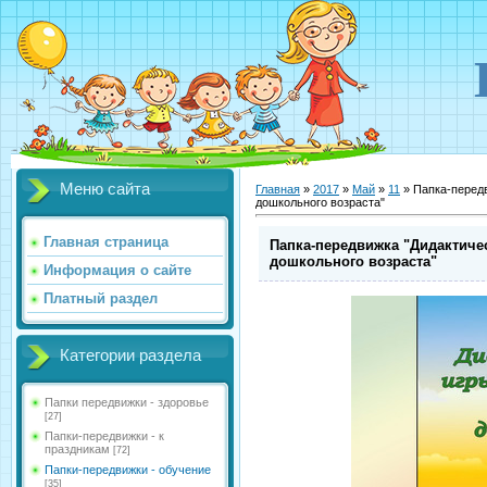
Меню сайта
Главная
»
2017
»
Май
»
11
» Папка-передв
дошкольного возраста"
Главная страница
Папка-передвижка "Дидактиче
дошкольного возраста"
Информация о сайте
Платный раздел
Категории раздела
Папки передвижки - здоровье
[27]
Папки-передвижки - к
праздникам
[72]
Папки-передвижки - обучение
[35]