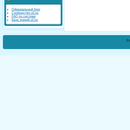
Официальный блог
Сообщество uCoz
FAQ по системе
База знаний uCoz
Co