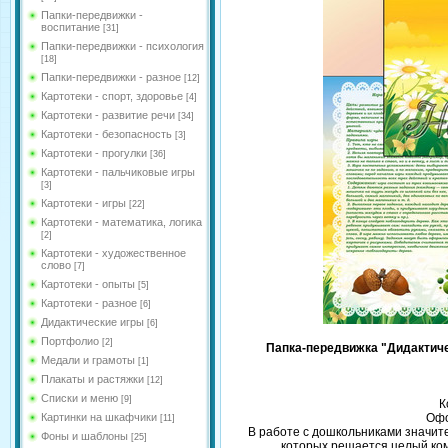
Папки-передвижки -
воспитание
[31]
Папки-передвижки - психология
[18]
Папки-передвижки - разное
[12]
Картотеки - спорт, здоровье
[4]
Картотеки - развитие речи
[34]
Картотеки - безопасность
[3]
Картотеки - прогулки
[36]
Картотеки - пальчиковые игры
[3]
Картотеки - игры
[22]
Картотеки - математика, логика
[2]
Картотеки - художественное
слово
[7]
Картотеки - опыты
[5]
Картотеки - разное
[6]
Дидактические игры
[6]
Портфолио
[2]
Папка-передвижка "Дидактиче
Медали и грамоты
[1]
Плакаты и растяжки
[12]
Списки и меню
[9]
К
Картинки на шкафчики
Офо
[11]
В работе с дошкольниками значит
Фоны и шаблоны
[25]
которых решается целый ко