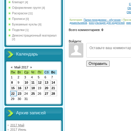
Клипарт
[4]
с
Оформление групп
ск
[4]
ск
Раскраски
[11]
Прописи
[0]
Категория
:
Папки-передвижки - обучение
|
Просм
дошкольников
,
консультация для родителей
,
вме
Бумажные куклы
[6]
Поделки
Всего комментариев
:
0
[1]
Демонстрационный материал
[2]
Войдите:
Календарь
Отправить
«
Май 2017
»
Пн
Вт
Ср
Чт
Пт
Сб
Вс
1
2
3
4
5
6
7
8
9
10
11
12
13
14
15
16
17
18
19
20
21
22
23
24
25
26
27
28
29
30
31
Архив записей
2017 Май
2017 Июнь