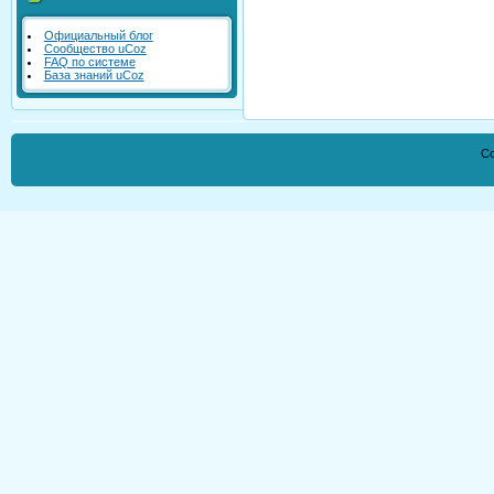
Официальный блог
Сообщество uCoz
FAQ по системе
База знаний uCoz
Co