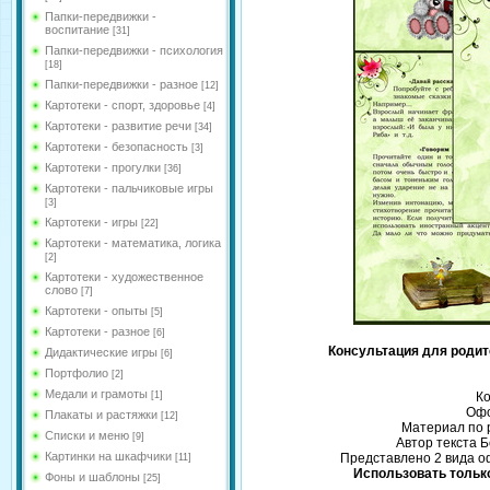
Папки-передвижки -
воспитание
[31]
Папки-передвижки - психология
[18]
Папки-передвижки - разное
[12]
Картотеки - спорт, здоровье
[4]
Картотеки - развитие речи
[34]
Картотеки - безопасность
[3]
Картотеки - прогулки
[36]
Картотеки - пальчиковые игры
[3]
Картотеки - игры
[22]
Картотеки - математика, логика
[2]
Картотеки - художественное
слово
[7]
Картотеки - опыты
[5]
Картотеки - разное
[6]
Консультация для родит
Дидактические игры
[6]
Портфолио
[2]
Медали и грамоты
[1]
Ко
Офо
Плакаты и растяжки
[12]
Материал по 
Списки и меню
[9]
Автор текста 
Картинки на шкафчики
Представлено 2 вида о
[11]
Использовать только
Фоны и шаблоны
[25]