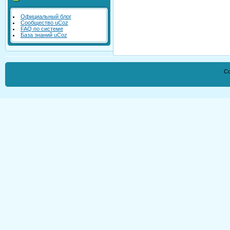
Официальный блог
Сообщество uCoz
FAQ по системе
База знаний uCoz
Co