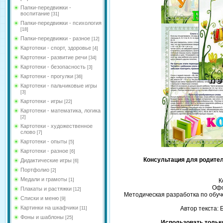
Папки-передвижки -
воспитание
[31]
Папки-передвижки - психология
[18]
Папки-передвижки - разное
[12]
Картотеки - спорт, здоровье
[4]
Картотеки - развитие речи
[34]
Картотеки - безопасность
[3]
Картотеки - прогулки
[36]
Картотеки - пальчиковые игры
[3]
Картотеки - игры
[22]
Картотеки - математика, логика
[2]
Картотеки - художественное
слово
[7]
Картотеки - опыты
[5]
Картотеки - разное
[6]
Консультация для родител
Дидактические игры
[6]
Портфолио
[2]
Медали и грамоты
[1]
К
Офо
Плакаты и растяжки
[12]
Методическая разработка по обуче
Списки и меню
[9]
Картинки на шкафчики
Автор текста:
[11]
Фоны и шаблоны
[25]
Использовать только