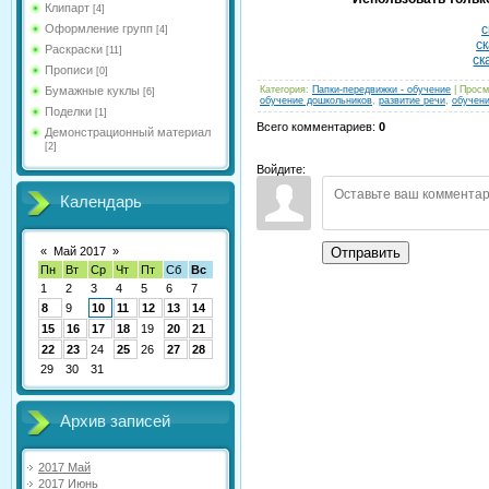
Клипарт
[4]
Оформление групп
с
[4]
ск
Раскраски
[11]
ск
Прописи
[0]
Бумажные куклы
Категория
:
Папки-передвижки - обучение
|
Просм
[6]
обучение дошкольников
,
развитие речи
,
обучен
Поделки
[1]
Всего комментариев
:
0
Демонстрационный материал
[2]
Войдите:
Календарь
«
Май 2017
»
Отправить
Пн
Вт
Ср
Чт
Пт
Сб
Вс
1
2
3
4
5
6
7
8
9
10
11
12
13
14
15
16
17
18
19
20
21
22
23
24
25
26
27
28
29
30
31
Архив записей
2017 Май
2017 Июнь