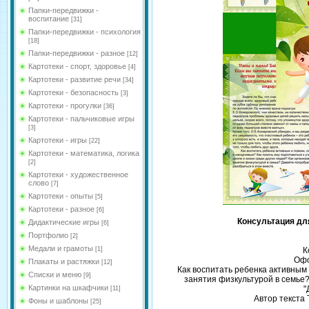
Папки-передвижки -
воспитание
[31]
Папки-передвижки - психология
[18]
Папки-передвижки - разное
[12]
Картотеки - спорт, здоровье
[4]
Картотеки - развитие речи
[34]
Картотеки - безопасность
[3]
Картотеки - прогулки
[36]
Картотеки - пальчиковые игры
[3]
Картотеки - игры
[22]
Картотеки - математика, логика
[2]
Картотеки - художественное
слово
[7]
Картотеки - опыты
[5]
Картотеки - разное
[6]
Консультация дл
Дидактические игры
[6]
Портфолио
[2]
Медали и грамоты
[1]
К
Офо
Плакаты и растяжки
[12]
Как воспитать ребенка активным
Списки и меню
[9]
занятия физкультурой в семье?
Картинки на шкафчики
"
[11]
Автор текста
Фоны и шаблоны
[25]