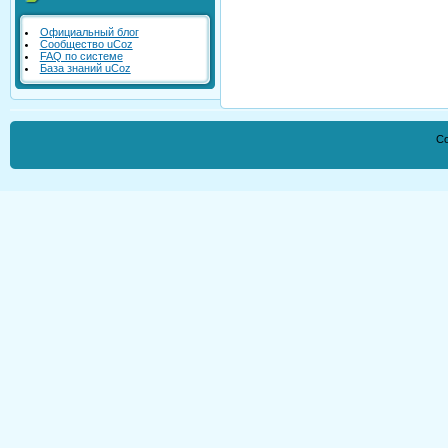
Официальный блог
Сообщество uCoz
FAQ по системе
База знаний uCoz
Co