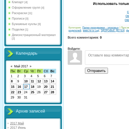
Клипарт
[4]
Использовать только
Оформление групп
[4]
с
Раскраски
[11]
ск
Прописи
[0]
ск
Бумажные куклы
[6]
Категория
:
Папки передвижки - здоровье
|
Просм
Поделки
[1]
родителей
,
вместе в сад
,
ЗДОРОВЬЕ ДЕТЕЙ
,
фи
Демонстрационный материал
Всего комментариев
:
0
[2]
Войдите:
Календарь
«
Май 2017
»
Отправить
Пн
Вт
Ср
Чт
Пт
Сб
Вс
1
2
3
4
5
6
7
8
9
10
11
12
13
14
15
16
17
18
19
20
21
22
23
24
25
26
27
28
29
30
31
Архив записей
2017 Май
2017 Июнь