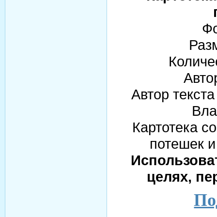
Фо
Раз
Количе
Авто
Автор текст
Вла
Картотека со
потешек и
Использова
целях, пе
По