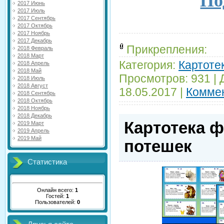
По
2017 Июнь
2017 Июль
2017 Сентябрь
2017 Октябрь
2017 Ноябрь
2017 Декабрь
Прикрепления:
2018 Февраль
2018 Март
Категория:
Картотек
2018 Апрель
2018 Май
Просмотров:
931
|
2018 Июль
2018 Август
18.05.2017
|
Коммен
2018 Сентябрь
2018 Октябрь
2018 Ноябрь
2018 Декабрь
Картотека 
2019 Март
2019 Апрель
2019 Май
потешек
Статистика
Онлайн всего:
1
Гостей:
1
Пользователей:
0