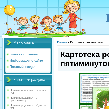
Меню сайта
Главная
»
Картотеки - развитие речи
Картотека 
Главная страница
Информация о сайте
пятиминуто
Платный раздел
Категории раздела
Папки передвижки - здоровье
[27]
Папки-передвижки - к
праздникам
[72]
Папки-передвижки - обучение
[35]