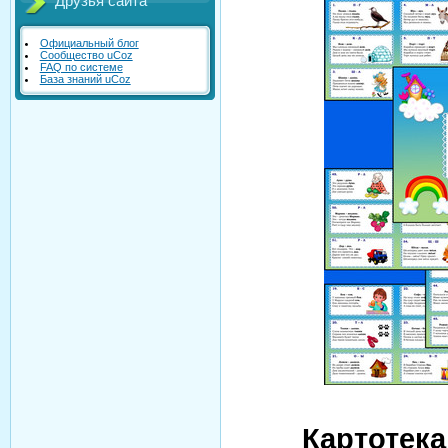
Друзья сайта
Официальный блог
Сообщество uCoz
FAQ по системе
База знаний uCoz
Картотек