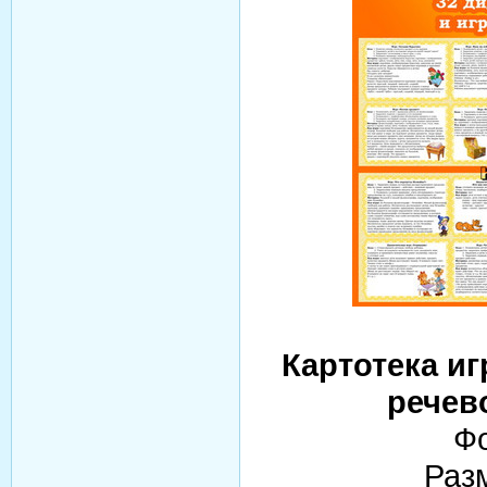
Картотека иг
речев
Фо
Раз