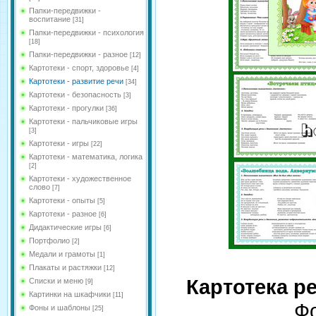
Папки-передвижки -
воспитание
[31]
Папки-передвижки - психология
[18]
Папки-передвижки - разное
[12]
Картотеки - спорт, здоровье
[4]
Картотеки - развитие речи
[34]
Картотеки - безопасность
[3]
Картотеки - прогулки
[36]
Картотеки - пальчиковые игры
[3]
Картотеки - игры
[22]
Картотеки - математика, логика
[2]
Картотеки - художественное
слово
[7]
Картотеки - опыты
[5]
Картотеки - разное
[6]
Дидактические игры
[6]
Портфолио
[2]
Медали и грамоты
[1]
Плакаты и растяжки
[12]
Картотека р
Списки и меню
[9]
Картинки на шкафчики
[11]
Фо
Фоны и шаблоны
[25]