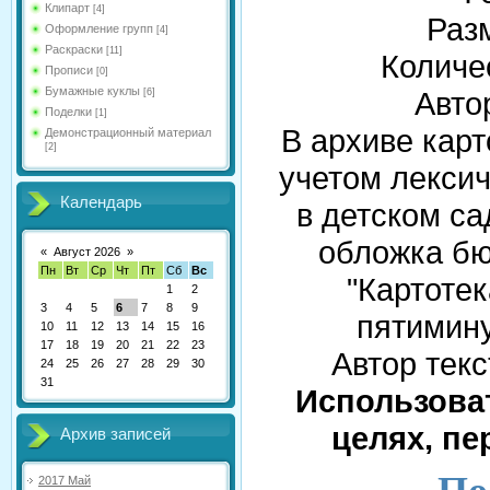
Клипарт
[4]
Раз
Оформление групп
[4]
Раскраски
[11]
Количе
Прописи
[0]
Бумажные куклы
Авто
[6]
Поделки
[1]
В архиве карт
Демонстрационный материал
[2]
учетом лекси
Календарь
в детском са
обложка бю
«
Август 2026
»
Пн
Вт
Ср
Чт
Пт
Сб
Вс
"Картоте
1
2
3
4
5
6
7
8
9
пятимину
10
11
12
13
14
15
16
17
18
19
20
21
22
23
Автор текс
24
25
26
27
28
29
30
31
Использова
целях, пе
Архив записей
2017 Май