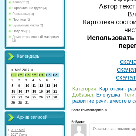
Клипарт
[4]
Автор текс
Оформление групп
[4]
Вл
Раскраски
[11]
Прописи
[0]
Картотека состои
Бумажные куклы
[6]
чис
Поделки
[1]
Использовать 
Демонстрационный материал
[2]
пере
Календарь
скача
скачат
«
Май 2017
»
Пн
Вт
Ср
Чт
Пт
Сб
Вс
скачат
1
2
3
4
5
6
7
8
9
10
11
12
13
14
Категория
:
Картотеки - ра
15
16
17
18
19
20
21
Добавил
:
Еленушка
|
Теги
:
22
23
24
25
26
27
28
развитие речи
,
вместе в с
29
30
31
Всего комментариев
:
0
Архив записей
Войдите:
2017 Май
2017 Июнь