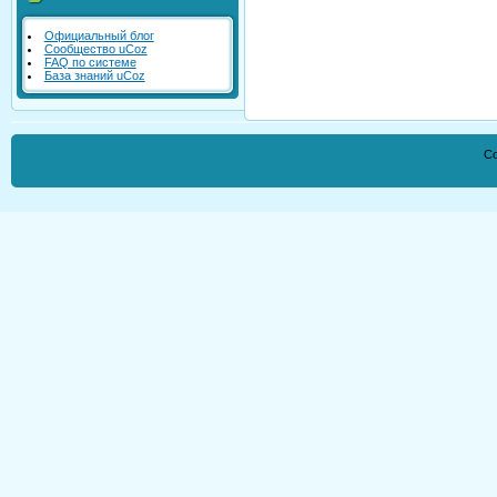
Официальный блог
Сообщество uCoz
FAQ по системе
База знаний uCoz
Co