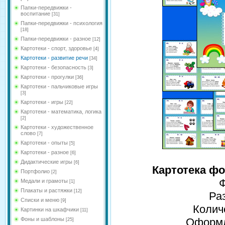
Папки-передвижки -
воспитание
[31]
Папки-передвижки - психология
[18]
Папки-передвижки - разное
[12]
Картотеки - спорт, здоровье
[4]
Картотеки - развитие речи
[34]
Картотеки - безопасность
[3]
Картотеки - прогулки
[36]
Картотеки - пальчиковые игры
[3]
Картотеки - игры
[22]
Картотеки - математика, логика
[2]
Картотеки - художественное
слово
[7]
Картотеки - опыты
[5]
Картотеки - разное
[6]
Дидактические игры
[6]
Картотека ф
Портфолио
[2]
Ф
Медали и грамоты
[1]
Плакаты и растяжки
[12]
Ра
Списки и меню
[9]
Колич
Картинки на шкафчики
[11]
Фоны и шаблоны
Оформл
[25]