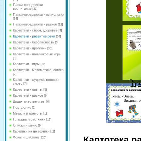
Папки-передвижки -
воспитание
[31]
Папки-передвижки - психология
[18]
Папки-передвижки - разное
[12]
Картотеки - спорт, здоровье
[4]
Картотеки - развитие речи
[34]
Картотеки - безопасность
[3]
Картотеки - прогулки
[36]
Картотеки - пальчиковые игры
[3]
Картотеки - игры
[22]
Картотеки - математика, логика
[2]
Картотеки - художественное
слово
[7]
Картотеки - опыты
[5]
Картотеки - разное
[6]
Дидактические игры
[6]
Портфолио
[2]
Медали и грамоты
[1]
Плакаты и растяжки
[12]
Списки и меню
[9]
Картинки на шкафчики
[11]
Картотека р
Фоны и шаблоны
[25]