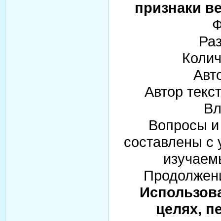
признаки в
Ф
Раз
Колич
Авт
Автор текс
Вл
Вопросы и 
составлены с 
изучаемы
Продолжени
Использова
целях, п