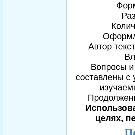
Форм
Раз
Колич
Оформл
Автор текс
Вл
Вопросы и 
составлены с 
изучаемы
Продолжени
Использова
целях, п
По