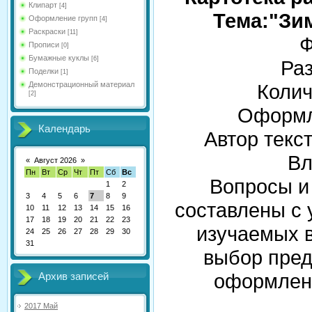
Клипарт
[4]
Тема:"Зи
Оформление групп
[4]
Раскраски
[11]
Ф
Прописи
[0]
Бумажные куклы
[6]
Раз
Поделки
[1]
Демонстрационный материал
Колич
[2]
Оформл
Календарь
Автор текс
Вл
«
Август 2026
»
Пн
Вт
Ср
Чт
Пт
Сб
Вс
Вопросы и 
1
2
3
4
5
6
7
8
9
составлены с 
10
11
12
13
14
15
16
17
18
19
20
21
22
23
изучаемых в
24
25
26
27
28
29
30
31
выбор пред
оформлен
Архив записей
2017 Май