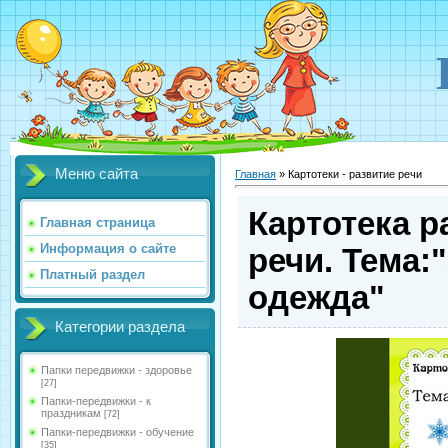
Меню сайта
Главная
»
Картотеки - развитие речи
Картотека р
Главная страница
Информация о сайте
речи. Тема:
Платный раздел
одежда"
Категории раздела
Папки передвижки - здоровье
[27]
Папки-передвижки - к
праздникам
[72]
Папки-передвижки - обучение
[35]