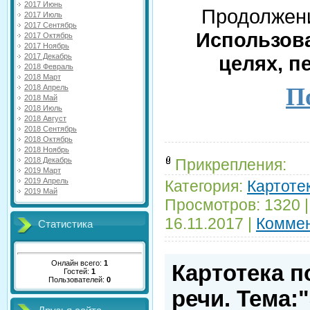
2017 Июнь
Продолжени
2017 Июль
2017 Сентябрь
Использова
2017 Октябрь
2017 Ноябрь
2017 Декабрь
целях, п
2018 Февраль
2018 Март
2018 Апрель
По
2018 Май
2018 Июль
2018 Август
2018 Сентябрь
2018 Октябрь
2018 Ноябрь
2018 Декабрь
Прикрепления:
2019 Март
2019 Апрель
Категория:
Картотек
2019 Май
Просмотров:
1320
16.11.2017
|
Коммен
Статистика
Онлайн всего:
1
Картотека п
Гостей:
1
Пользователей:
0
речи. Тема: