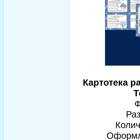
Картотека р
Т
Ф
Раз
Колич
Оформл