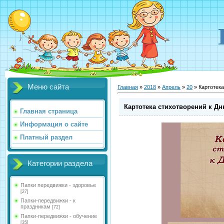
Меню сайта
Главная
»
2018
»
Апрель
»
20
» Картотека
Картотека стихотворений к Дн
Главная страница
Информация о сайте
Платный раздел
Категории раздела
Папки передвижки - здоровье
[27]
Папки-передвижки - к
праздникам
[72]
Папки-передвижки - обучение
[35]