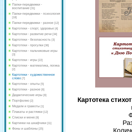
Папки-передвижки -
воспитание
[31]
Папки-передвижки - психология
[18]
Папки-передвижки - разное
[12]
Картотеки - спорт, здоровье
[4]
Картотеки - развитие речи
[34]
Картотеки - безопасность
[3]
Картотеки - прогулки
[36]
Картотеки - пальчиковые игры
[3]
Картотеки - игры
[22]
Картотеки - математика, логика
[2]
Картотеки - художественное
слово
[7]
Картотеки - опыты
[5]
Картотеки - разное
[6]
Дидактические игры
[6]
Картотека стихо
Портфолио
[2]
Медали и грамоты
[1]
Плакаты и растяжки
[12]
Ф
Списки и меню
[9]
Ра
Картинки на шкафчики
[11]
Фоны и шаблоны
Колич
[25]