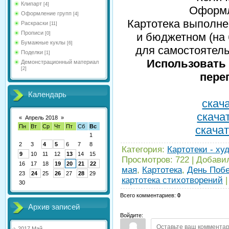
Клипарт
[4]
Оформл
Оформление групп
[4]
Картотека выполне
Раскраски
[11]
Прописи
[0]
и бюджетном (на
Бумажные куклы
[6]
для самостоятель
Поделки
[1]
Использовать 
Демонстрационный материал
[2]
пере
Календарь
скача
скачат
«
Апрель 2018
»
Пн
Вт
Ср
Чт
Пт
Сб
Вс
скачат
1
2
3
4
5
6
7
8
Категория
:
Картотеки - ху
9
10
11
12
13
14
15
Просмотров
:
722
|
Добави
16
17
18
19
20
21
22
мая
,
Картотека
,
День Поб
23
24
25
26
27
28
29
картотека стихотворений
30
Всего комментариев
:
0
Архив записей
Войдите:
2017 Май