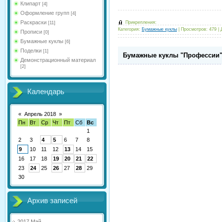
Клипарт
[4]
Оформление групп
[4]
Раскраски
Прикрепления:
[11]
Категория:
Бумажные куклы
|
Просмотров:
479
|
Прописи
[0]
Бумажные куклы
[6]
Поделки
[1]
Бумажные куклы "Профессии
Демонстрационный материал
[2]
Календарь
«
Апрель 2018
»
Пн
Вт
Ср
Чт
Пт
Сб
Вс
1
2
3
4
5
6
7
8
9
10
11
12
13
14
15
16
17
18
19
20
21
22
23
24
25
26
27
28
29
30
Архив записей
2017 Май