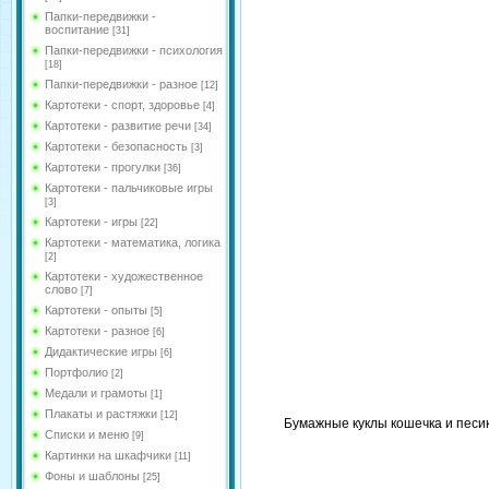
Папки-передвижки -
воспитание
[31]
Папки-передвижки - психология
[18]
Папки-передвижки - разное
[12]
Картотеки - спорт, здоровье
[4]
Картотеки - развитие речи
[34]
Картотеки - безопасность
[3]
Картотеки - прогулки
[36]
Картотеки - пальчиковые игры
[3]
Картотеки - игры
[22]
Картотеки - математика, логика
[2]
Картотеки - художественное
слово
[7]
Картотеки - опыты
[5]
Картотеки - разное
[6]
Дидактические игры
[6]
Портфолио
[2]
Медали и грамоты
[1]
Плакаты и растяжки
[12]
Бумажные куклы кошечка и песи
Списки и меню
[9]
Картинки на шкафчики
[11]
Фоны и шаблоны
[25]