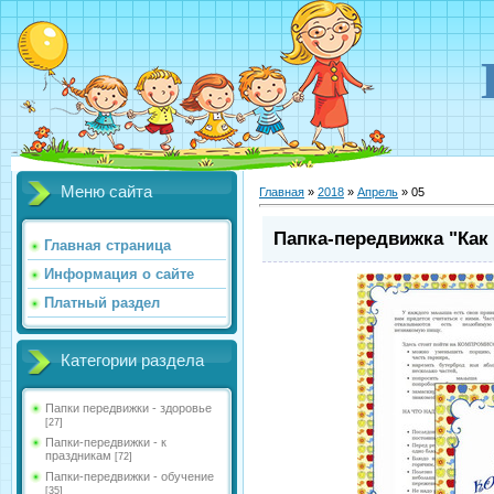
Меню сайта
Главная
»
2018
»
Апрель
»
05
Папка-передвижка "Как
Главная страница
Информация о сайте
Платный раздел
Категории раздела
Папки передвижки - здоровье
[27]
Папки-передвижки - к
праздникам
[72]
Папки-передвижки - обучение
[35]