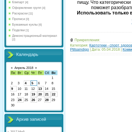
пищу. Что категорически 
Клипарт
[4]
поможет разобрать
Оформление групп
[4]
Использовать только в
Раскраски
[11]
Прописи
[0]
Бумажные куклы
[6]
Поделки
[1]
Демонстрационный материал
[2]
Прикрепления:
Категория:
Картотеки - спорт, здоро
Ptitsaindigo
|
Дата:
05.04.2018
|
Комме
Календарь
«
Апрель 2018
»
Пн
Вт
Ср
Чт
Пт
Сб
Вс
1
2
3
4
5
6
7
8
9
10
11
12
13
14
15
16
17
18
19
20
21
22
23
24
25
26
27
28
29
30
Архив записей
2017 Май