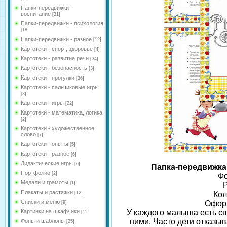
Папки-передвижки -
воспитание
[31]
Папки-передвижки - психология
[18]
Папки-передвижки - разное
[12]
Картотеки - спорт, здоровье
[4]
Картотеки - развитие речи
[34]
Картотеки - безопасность
[3]
Картотеки - прогулки
[36]
Картотеки - пальчиковые игры
[3]
Картотеки - игры
[22]
Картотеки - математика, логика
[2]
Картотеки - художественное
слово
[7]
Картотеки - опыты
[5]
Картотеки - разное
[6]
Дидактические игры
[6]
Папка-передвижка 
Портфолио
[2]
Фо
Медали и грамоты
[1]
Р
Плакаты и растяжки
[12]
Кол
Списки и меню
Оформ
[9]
Картинки на шкафчики
У каждого малыша есть св
[11]
ними. Часто дети отказы
Фоны и шаблоны
[25]