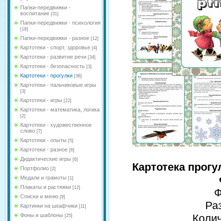
Папки-передвижки -
воспитание
[31]
Папки-передвижки - психология
[18]
Папки-передвижки - разное
[12]
Картотеки - спорт, здоровье
[4]
Картотеки - развитие речи
[34]
Картотеки - безопасность
[3]
Картотеки - прогулки
[36]
Картотеки - пальчиковые игры
[3]
Картотеки - игры
[22]
Картотеки - математика, логика
[2]
Картотеки - художественное
слово
[7]
Картотеки - опыты
[5]
Картотеки - разное
[6]
Дидактические игры
[6]
Картотека прогу
Портфолио
[2]
Медали и грамоты
[1]
Плакаты и растяжки
[12]
Ф
Списки и меню
[9]
Ра
Картинки на шкафчики
[11]
Фоны и шаблоны
Колич
[25]