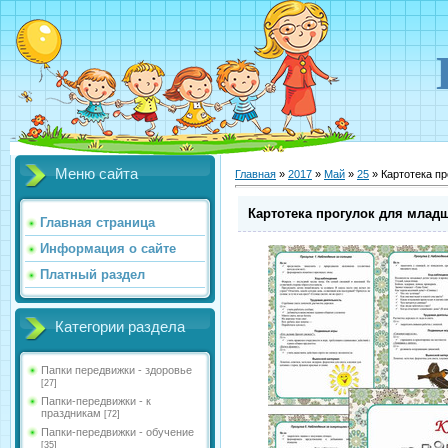
Меню сайта
Главная
»
2017
»
Май
»
25
» Картотека п
Картотека прогулок для млад
Главная страница
Информация о сайте
Платный раздел
Категории раздела
Папки передвижки - здоровье
[27]
Папки-передвижки - к
праздникам
[72]
Папки-передвижки - обучение
[35]