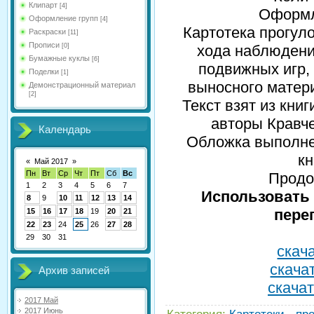
Клипарт
[4]
Оформле
Оформление групп
[4]
Картотека прогул
Раскраски
[11]
Прописи
[0]
хода наблюдени
Бумажные куклы
[6]
подвижных игр,
Поделки
[1]
выносного матери
Демонстрационный материал
[2]
Текст взят из книг
авторы Кравчен
Календарь
Обложка выполнен
кн
«
Май 2017
»
Пн
Вт
Ср
Чт
Пт
Сб
Вс
Продо
1
2
3
4
5
6
7
Использовать 
8
9
10
11
12
13
14
пере
15
16
17
18
19
20
21
22
23
24
25
26
27
28
29
30
31
скача
скачат
Архив записей
скачат
2017 Май
2017 Июнь