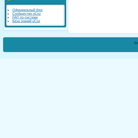
Официальный блог
Сообщество uCoz
FAQ по системе
База знаний uCoz
Co