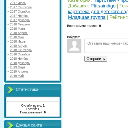
Категория
:
Картотеки - пр
2017 Июль
Добавил
:
Ptitsaindigo
|
Тег
2017 Сентябрь
картотека для детского са
2017 Октябрь
2017 Ноябрь
Младшая группа
|
Рейтинг
2017 Декабрь
2018 Февраль
Всего комментариев
:
0
2018 Март
2018 Апрель
Войдите:
2018 Май
2018 Июль
2018 Август
2018 Сентябрь
2018 Октябрь
Отправить
2018 Ноябрь
2018 Декабрь
2019 Март
2019 Апрель
2019 Май
Статистика
Онлайн всего:
1
Гостей:
1
Пользователей:
0
Друзья сайта