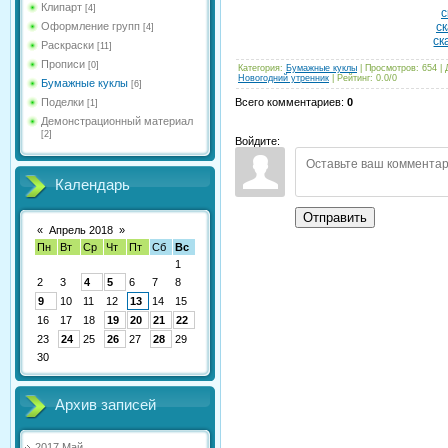
Клипарт
[4]
с
Оформление групп
ск
[4]
ск
Раскраски
[11]
Прописи
[0]
Категория
:
Бумажные куклы
|
Просмотров
:
654
|
Новогодний утренник
|
Рейтинг
:
0.0
/
0
Бумажные куклы
[6]
Поделки
Всего комментариев
:
0
[1]
Демонстрационный материал
[2]
Войдите:
Календарь
Отправить
«
Апрель 2018
»
Пн
Вт
Ср
Чт
Пт
Сб
Вс
1
2
3
4
5
6
7
8
9
10
11
12
13
14
15
16
17
18
19
20
21
22
23
24
25
26
27
28
29
30
Архив записей
2017 Май