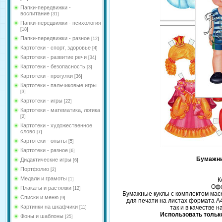
Папки-передвижки -
воспитание
[31]
Папки-передвижки - психология
[18]
Папки-передвижки - разное
[12]
Картотеки - спорт, здоровье
[4]
Картотеки - развитие речи
[34]
Картотеки - безопасность
[3]
Картотеки - прогулки
[36]
Картотеки - пальчиковые игры
[3]
Картотеки - игры
[22]
Картотеки - математика, логика
[2]
Картотеки - художественное
слово
[7]
Картотеки - опыты
[5]
Картотеки - разное
[6]
Бумажны
Дидактические игры
[6]
Портфолио
[2]
Медали и грамоты
[1]
К
Офо
Плакаты и растяжки
[12]
Бумажные куклы с комплектом мас
Списки и меню
[9]
для печати на листах формата А4
Картинки на шкафчики
так и в качестве 
[11]
Использовать только
Фоны и шаблоны
[25]