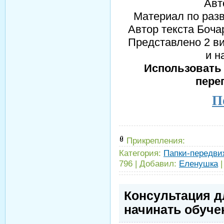
Авт
Материал по разв
Автор текста Боч
Представлено 2 в
и н
Использовать 
пере
П
Прикрепления:
Категория:
Папки-передви
796
|
Добавил:
Еленушка
Консультация д
начинать обуче