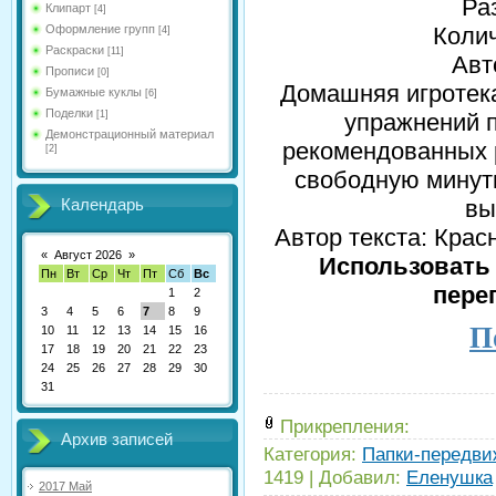
Ра
Клипарт
[4]
Оформление групп
Колич
[4]
Раскраски
[11]
Авт
Прописи
[0]
Домашняя игротека
Бумажные куклы
[6]
Поделки
[1]
упражнений п
Демонстрационный материал
рекомендованных 
[2]
свободную минутк
вы
Календарь
Автор текста: Кра
«
Август 2026
»
Использовать 
Пн
Вт
Ср
Чт
Пт
Сб
Вс
пере
1
2
3
4
5
6
7
8
9
П
10
11
12
13
14
15
16
17
18
19
20
21
22
23
24
25
26
27
28
29
30
31
Прикрепления:
Архив записей
Категория:
Папки-передви
1419
|
Добавил:
Еленушка
2017 Май