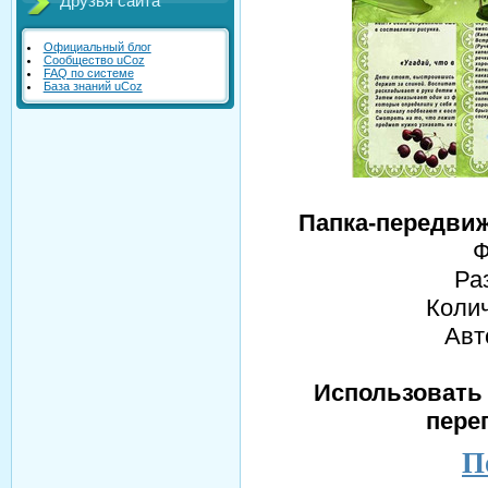
Друзья сайта
Официальный блог
Сообщество uCoz
FAQ по системе
База знаний uCoz
Папка-передвиж
Ф
Ра
Колич
Авт
Использовать 
пере
П