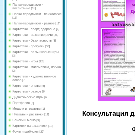
Папки-передвижки -
воспитание
[31]
Папки-передвижки - психология
[18]
Папки-передвижки - разное
[12]
Картотеки - спорт, здоровье
[4]
Картотеки - развитие речи
[34]
Картотеки - безопасность
[3]
Картотеки - прогулки
[36]
Картотеки - пальчиковые игры
[3]
Картотеки - игры
[22]
Картотеки - математика, логика
[2]
Картотеки - художественное
слово
[7]
Картотеки - опыты
[5]
Картотеки - разное
[6]
Дидактические игры
[6]
Портфолио
[2]
Медали и грамоты
[1]
Консультация 
Плакаты и растяжки
[12]
Списки и меню
[9]
Картинки на шкафчики
[11]
Фоны и шаблоны
[25]