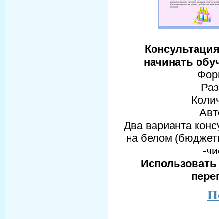
Консультация
начинать обу
Форм
Раз
Колич
Авт
Два варианта конс
на белом (бюджет
-ч
Использовать 
пере
П