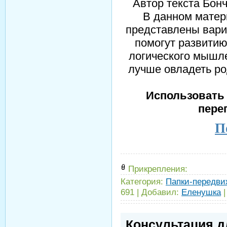
Автор текста Бон
В данном матер
представлены вари
помогут развитию
логического мышле
лучше овладеть р
Использовать 
пере
П
Прикрепления:
Категория:
Папки-передви
691
|
Добавил:
Еленушка
Консультация д