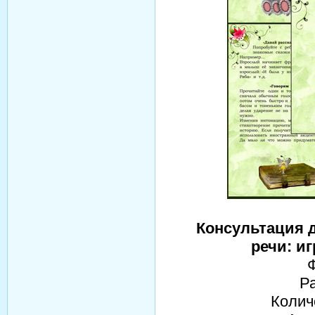
Консультация 
речи: и
Р
Колич