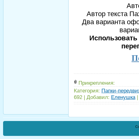
Авт
Автор текста П
Два варианта офо
вариа
Использовать 
пере
П
Прикрепления:
Категория:
Папки-передви
692
|
Добавил:
Еленушка
Co