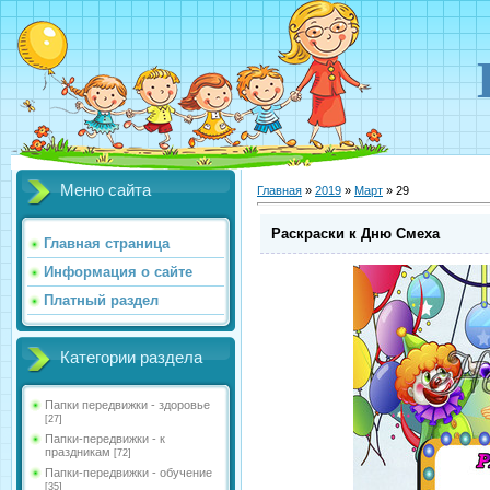
Меню сайта
Главная
»
2019
»
Март
»
29
Раскраски к Дню Смеха
Главная страница
Информация о сайте
Платный раздел
Категории раздела
Папки передвижки - здоровье
[27]
Папки-передвижки - к
праздникам
[72]
Папки-передвижки - обучение
[35]