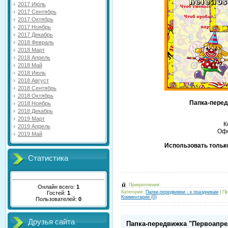
2017 Июль
2017 Сентябрь
2017 Октябрь
2017 Ноябрь
2017 Декабрь
2018 Февраль
2018 Март
2018 Апрель
2018 Май
2018 Июль
2018 Август
2018 Сентябрь
2018 Октябрь
Папка-перед
2018 Ноябрь
2018 Декабрь
2019 Март
К
2019 Апрель
Офо
2019 Май
Использовать только
Статистика
Прикрепления:
Онлайн всего:
1
Категория:
Папки-передвижки - к праздникам
|
Пр
Гостей:
1
Комментарии (0)
Пользователей:
0
Друзья сайта
Папка-передвижка "Первоапре