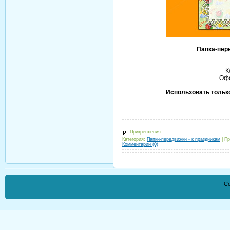
Папка-пер
К
Офо
Использовать только
Прикрепления:
Категория:
Папки-передвижки - к праздникам
|
Пр
Комментарии (0)
Co