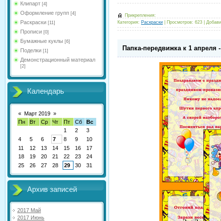
Клипарт
[4]
Оформление групп
[4]
Прикрепления:
Раскраски
Категория:
Раскраски
|
Просмотров:
623
|
Добави
[11]
Прописи
[0]
Бумажные куклы
[6]
Папка-передвижка к 1 апреля 
Поделки
[1]
Демонстрационный материал
[2]
Календарь
«
Март 2019
»
Пн
Вт
Ср
Чт
Пт
Сб
Вс
1
2
3
4
5
6
7
8
9
10
11
12
13
14
15
16
17
18
19
20
21
22
23
24
25
26
27
28
29
30
31
Архив записей
2017 Май
2017 Июнь