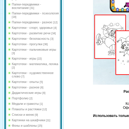
Папки-передвижки -
воспитание
[31]
Папки-передвижки - психология
[18]
Папки-передвижки - разное
[12]
Картотеки - спорт, здоровье
[4]
Картотеки - развитие речи
[34]
Картотеки - безопасность
[3]
Картотеки - прогулки
[36]
Картотеки - пальчиковые игры
[3]
Картотеки - игры
[22]
Картотеки - математика, логика
[2]
Картотеки - художественное
слово
[7]
Картотеки - опыты
[5]
Картотеки - разное
[6]
Ра
Дидактические игры
[6]
Портфолио
[2]
К
Медали и грамоты
[1]
Офо
Плакаты и растяжки
[12]
Списки и меню
[9]
Использовать только
Картинки на шкафчики
[11]
Фоны и шаблоны
[25]