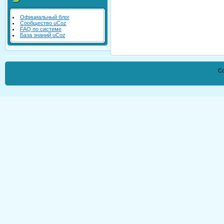
Официальный блог
Сообщество uCoz
FAQ по системе
База знаний uCoz
Co