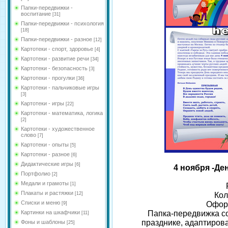
Папки-передвижки -
воспитание
[31]
Папки-передвижки - психология
[18]
Папки-передвижки - разное
[12]
Картотеки - спорт, здоровье
[4]
Картотеки - развитие речи
[34]
Картотеки - безопасность
[3]
Картотеки - прогулки
[36]
Картотеки - пальчиковые игры
[3]
Картотеки - игры
[22]
Картотеки - математика, логика
[2]
Картотеки - художественное
слово
[7]
Картотеки - опыты
[5]
Картотеки - разное
[6]
Дидактические игры
[6]
4 ноября -Де
Портфолио
[2]
Медали и грамоты
[1]
Плакаты и растяжки
[12]
Кол
Списки и меню
Офор
[9]
Картинки на шкафчики
Папка-передвижка со
[11]
празднике, адаптиров
Фоны и шаблоны
[25]