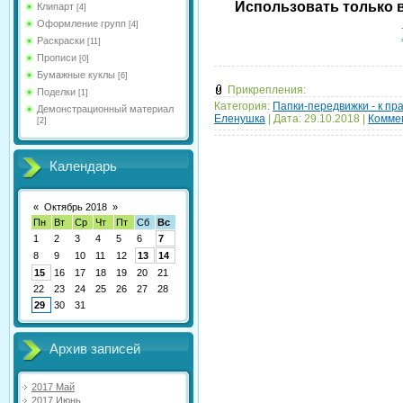
Использовать только в
Клипарт
[4]
Оформление групп
[4]
Раскраски
[11]
Прописи
[0]
Бумажные куклы
[6]
Прикрепления:
Поделки
[1]
Категория:
Папки-передвижки - к пр
Демонстрационный материал
Еленушка
|
Дата:
29.10.2018
|
Коммен
[2]
Календарь
«
Октябрь 2018
»
Пн
Вт
Ср
Чт
Пт
Сб
Вс
1
2
3
4
5
6
7
8
9
10
11
12
13
14
15
16
17
18
19
20
21
22
23
24
25
26
27
28
29
30
31
Архив записей
2017 Май
2017 Июнь