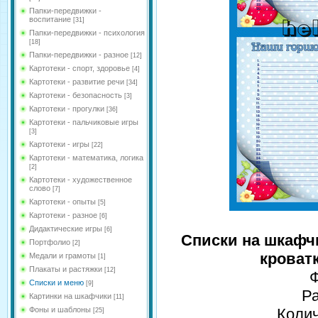
Папки-передвижки -
воспитание
[31]
Папки-передвижки - психология
[18]
Папки-передвижки - разное
[12]
Картотеки - спорт, здоровье
[4]
Картотеки - развитие речи
[34]
Картотеки - безопасность
[3]
Картотеки - прогулки
[36]
Картотеки - пальчиковые игры
[3]
Картотеки - игры
[22]
Картотеки - математика, логика
[2]
Картотеки - художественное
слово
[7]
Картотеки - опыты
[5]
Картотеки - разное
[6]
Дидактические игры
[6]
Списки на шкафчи
Портфолио
[2]
кроватк
Медали и грамоты
[1]
Плакаты и растяжки
[12]
Ф
Списки и меню
[9]
Р
Картинки на шкафчики
[11]
Фоны и шаблоны
Колич
[25]