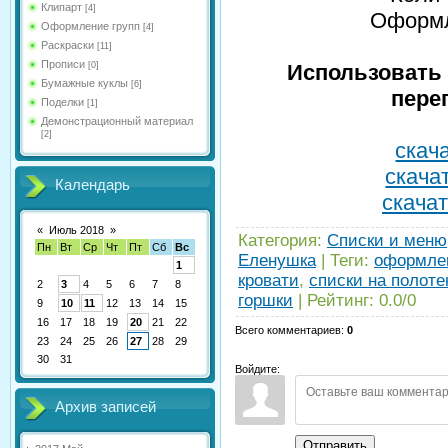
Клипарт
[4]
Оформл
Оформление групп
[4]
Раскраски
[11]
Прописи
[0]
Использовать 
Бумажные куклы
[6]
пере
Поделки
[1]
Демонстрационный материал
[2]
скача
скачат
Календарь
скачат
«
Июль 2018
»
Категория
:
Списки и меню
Пн
Вт
Ср
Чт
Пт
Сб
Вс
Еленушка
|
Теги
:
оформле
1
кровати
,
списки на полоте
2
3
4
5
6
7
8
горшки
|
Рейтинг
:
0.0
/
0
9
10
11
12
13
14
15
16
17
18
19
20
21
22
Всего комментариев
:
0
23
24
25
26
27
28
29
30
31
Войдите:
Архив записей
Отправить