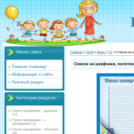
Меню сайта
Главная
»
2018
»
Июль
»
27
» Списки на ш
Списки на шкафчики, полотенц
Главная страница
Информация о сайте
Платный раздел
Категории раздела
Папки передвижки - здоровье
[27]
Папки-передвижки - к
праздникам
[72]
Папки-передвижки - обучение
[35]