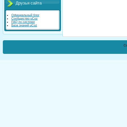
Друзья сайта
Официальный блог
Сообщество uCoz
FAQ по системе
База знаний uCoz
Co