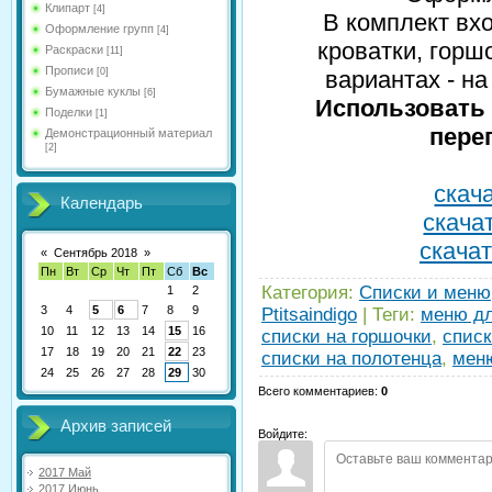
Клипарт
[4]
В комплект вх
Оформление групп
[4]
кроватки, горш
Раскраски
[11]
Прописи
[0]
вариантах - на
Бумажные куклы
[6]
Использовать 
Поделки
[1]
пере
Демонстрационный материал
[2]
скача
Календарь
скачат
скачат
«
Сентябрь 2018
»
Пн
Вт
Ср
Чт
Пт
Сб
Вс
Категория
:
Списки и меню
1
2
3
4
5
6
7
8
9
Ptitsaindigo
|
Теги
:
меню дл
10
11
12
13
14
15
16
списки на горшочки
,
списк
17
18
19
20
21
22
23
списки на полотенца
,
мен
24
25
26
27
28
29
30
Всего комментариев
:
0
Архив записей
Войдите:
2017 Май
2017 Июнь