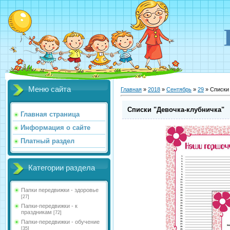
Меню сайта
Главная
»
2018
»
Сентябрь
»
29
» Списки 
Списки "Девочка-клубничка"
Главная страница
Информация о сайте
Платный раздел
Категории раздела
Папки передвижки - здоровье
[27]
Папки-передвижки - к
праздникам
[72]
Папки-передвижки - обучение
[35]