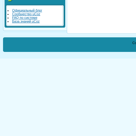
Официальный блог
Сообщество uCoz
FAQ по системе
База знаний uCoz
Co