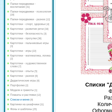
Папки-передвижки -
воспитание
[31]
Папки-передвижки - психология
[18]
Папки-передвижки - разное
[12]
Картотеки - спорт, здоровье
[4]
Картотеки - развитие речи
[34]
Картотеки - безопасность
[3]
Картотеки - прогулки
[36]
Картотеки - пальчиковые игры
[3]
Картотеки - игры
[22]
Картотеки - математика, логика
[2]
Картотеки - художественное
слово
[7]
Картотеки - опыты
[5]
Картотеки - разное
[6]
Дидактические игры
[6]
Списки "
Портфолио
[2]
Ф
Медали и грамоты
[1]
Плакаты и растяжки
[12]
Ра
Списки и меню
[9]
Колич
Картинки на шкафчики
[11]
Фоны и шаблоны
Оформле
[25]