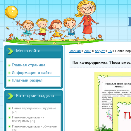
Меню сайта
Главная
»
2018
»
Август
»
15
» Папка-пер
Папка-передвижка "Поем вмес
Главная страница
Информация о сайте
Платный раздел
Категории раздела
Папки передвижки - здоровье
[27]
Папки-передвижки - к
праздникам
[72]
Папки-передвижки - обучение
[35]