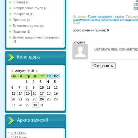
Клипарт
[4]
ск
Оформление групп
ск
[4]
Раскраски
[11]
Категория
:
Папки-передвижки - разное
|
Просмот
Прописи
оформление группы
,
консультация для родителе
[0]
0.0
/
0
Бумажные куклы
[6]
Всего комментариев
:
0
Поделки
[1]
Демонстрационный материал
[2]
Войдите:
Календарь
Отправить
«
Август 2018
»
Пн
Вт
Ср
Чт
Пт
Сб
Вс
1
2
3
4
5
6
7
8
9
10
11
12
13
14
15
16
17
18
19
20
21
22
23
24
25
26
27
28
29
30
31
Архив записей
2017 Май
2017 Июнь