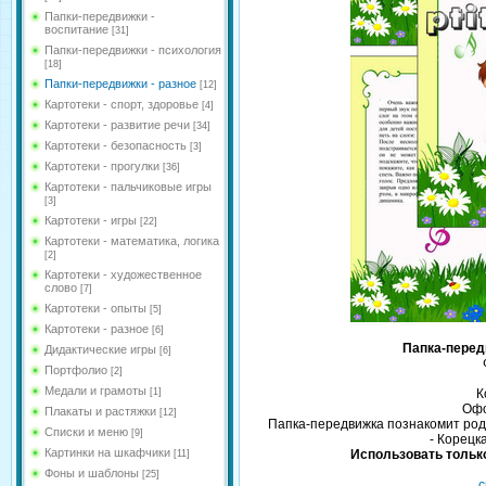
Папки-передвижки -
воспитание
[31]
Папки-передвижки - психология
[18]
Папки-передвижки - разное
[12]
Картотеки - спорт, здоровье
[4]
Картотеки - развитие речи
[34]
Картотеки - безопасность
[3]
Картотеки - прогулки
[36]
Картотеки - пальчиковые игры
[3]
Картотеки - игры
[22]
Картотеки - математика, логика
[2]
Картотеки - художественное
слово
[7]
Картотеки - опыты
[5]
Картотеки - разное
[6]
Папка-перед
Дидактические игры
[6]
Портфолио
[2]
Медали и грамоты
[1]
К
Офо
Плакаты и растяжки
[12]
Папка-передвижка познакомит родит
Списки и меню
[9]
- Корецк
Картинки на шкафчики
Использовать только
[11]
Фоны и шаблоны
[25]
с