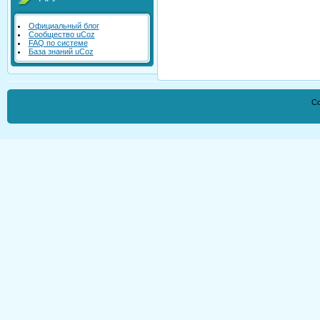
Официальный блог
Сообщество uCoz
FAQ по системе
База знаний uCoz
Co