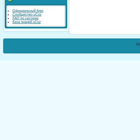
Официальный блог
Сообщество uCoz
FAQ по системе
База знаний uCoz
Co