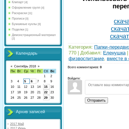
Клипарт
[4]
пере
Оформление групп
[4]
Раскраски
[11]
Прописи
[0]
скача
Бумажные куклы
[6]
скачат
Поделки
[1]
скачат
Демонстрационный материал
[2]
Категория
:
Папки-передви
770
|
Добавил
:
Еленушка
Календарь
физвоспитание
,
вместе в
«
Сентябрь 2018
»
Всего комментариев
:
0
Пн
Вт
Ср
Чт
Пт
Сб
Вс
1
2
Войдите:
3
4
5
6
7
8
9
10
11
12
13
14
15
16
17
18
19
20
21
22
23
24
25
26
27
28
29
30
Отправить
Архив записей
2017 Май
2017 Июнь