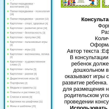
Папки-передвижки -
воспитание
[31]
Папки-передвижки - психология
[18]
Консульта
Папки-передвижки - разное
[12]
Картотеки - спорт, здоровье
[4]
Форм
Картотеки - развитие речи
[34]
Ра
Картотеки - безопасность
[3]
Колич
Картотеки - прогулки
[36]
Картотеки - пальчиковые игры
Оформл
[3]
Картотеки - игры
Автор текста :Е
[22]
Картотеки - математика, логика
В консультации
[2]
Картотеки - художественное
ребенок долже
слово
[7]
дошкольном в
Картотеки - опыты
[5]
Картотеки - разное
[6]
оказывают игры 
Дидактические игры
[6]
развитие ребенка
Портфолио
[2]
для размещения н
Медали и грамоты
[1]
Плакаты и растяжки
[12]
родительском уго
Списки и меню
[9]
проведении консу
Картинки на шкафчики
[11]
Фоны и шаблоны
Использовать 
[25]