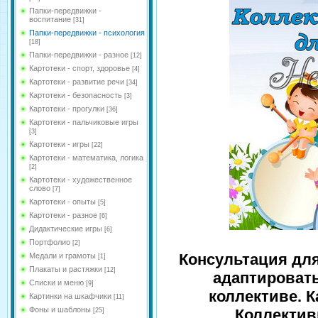
Папки-передвижки -
воспитание
[31]
Папки-передвижки - психология
[18]
Папки-передвижки - разное
[12]
Картотеки - спорт, здоровье
[4]
Картотеки - развитие речи
[34]
Картотеки - безопасность
[3]
Картотеки - прогулки
[36]
Картотеки - пальчиковые игры
[3]
Картотеки - игры
[22]
Картотеки - математика, логика
[2]
Картотеки - художественное
слово
[7]
Картотеки - опыты
[5]
Картотеки - разное
[6]
Дидактические игры
[6]
Портфолио
[2]
Консультация для
Медали и грамоты
[1]
Плакаты и растяжки
[12]
адаптироват
Списки и меню
[9]
коллективе. К
Картинки на шкафчики
[11]
Фоны и шаблоны
Коллектив
[25]