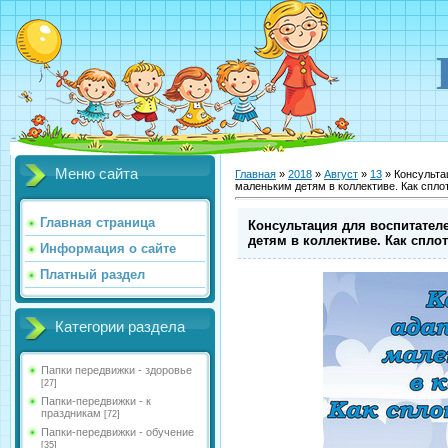
Меню сайта
Главная
»
2018
»
Август
»
13
» Консульта
маленьким детям в коллективе. Как спло
Главная страница
Консультация для воспитател
детям в коллективе. Как спло
Информация о сайте
Платный раздел
Категории раздела
Папки передвижки - здоровье
[27]
Папки-передвижки - к
праздникам
[72]
Папки-передвижки - обучение
[35]