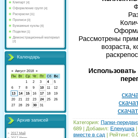
Клипарт
[4]
Ф
Оформление групп
[4]
Ра
Раскраски
[11]
Прописи
[0]
Колич
Бумажные куклы
[6]
Оформл
Поделки
[1]
Рассмотрены прим
Демонстрационный материал
[2]
возраста, 
раскрепос
Календарь
Использовать 
«
Август 2018
»
Пн
Вт
Ср
Чт
Пт
Сб
Вс
пере
1
2
3
4
5
6
7
8
9
10
11
12
скача
13
14
15
16
17
18
19
20
21
22
23
24
25
26
скачат
27
28
29
30
31
скачат
Архив записей
Категория
:
Папки-передви
689
|
Добавил
:
Еленушка
2017 Май
вместе в сад
|
Рейтинг
:
0.
2017 Июнь