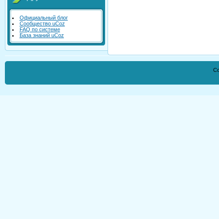
Официальный блог
Сообщество uCoz
FAQ по системе
База знаний uCoz
Co