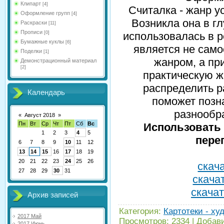
Клипарт
[4]
Считалка - жанр у
Оформление групп
[4]
Возникла она в г
Раскраски
[11]
Прописи
[0]
использовалась в р
Бумажные куклы
[6]
является не сам
Поделки
[1]
жанром, а пр
Демонстрационный материал
[2]
практическую ж
распределить р
Календарь
поможет позн
разнообр
«
Август 2018
»
Пн
Вт
Ср
Чт
Пт
Сб
Вс
Использовать 
1
2
3
4
5
пере
6
7
8
9
10
11
12
13
14
15
16
17
18
19
20
21
22
23
24
25
26
скача
27
28
29
30
31
скачат
скачат
Архив записей
Категория
:
Картотеки - ху
2017 Май
Просмотров
:
2334
|
Добав
2017 Июнь