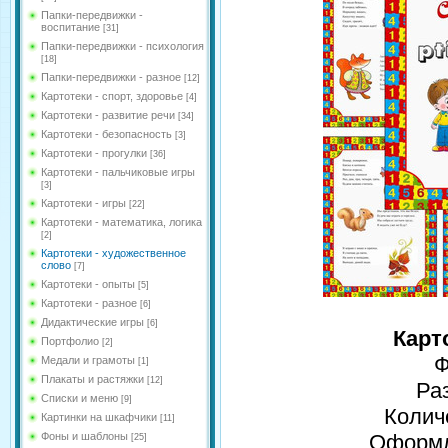
Папки-передвижки -
воспитание
[31]
Папки-передвижки - психология
[18]
Папки-передвижки - разное
[12]
Картотеки - спорт, здоровье
[4]
Картотеки - развитие речи
[34]
Картотеки - безопасность
[3]
Картотеки - прогулки
[36]
Картотеки - пальчиковые игры
[3]
Картотеки - игры
[22]
Картотеки - математика, логика
[2]
Картотеки - художественное
слово
[7]
Картотеки - опыты
[5]
Картотеки - разное
[6]
Дидактические игры
[6]
Карт
Портфолио
[2]
Ф
Медали и грамоты
[1]
Плакаты и растяжки
[12]
Ра
Списки и меню
[9]
Колич
Картинки на шкафчики
[11]
Фоны и шаблоны
Оформле
[25]