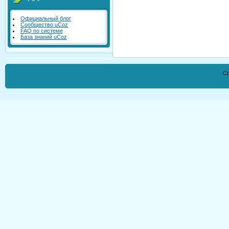
Официальный блог
Сообщество uCoz
FAQ по системе
База знаний uCoz
Co