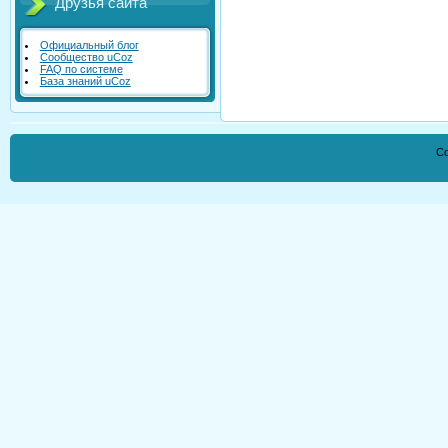
Друзья сайта
Официальный блог
Сообщество uCoz
FAQ по системе
База знаний uCoz
Co