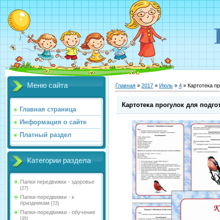
Меню сайта
Главная
»
2017
»
Июль
»
4
» Картотека п
Картотека прогулок для подг
Главная страница
Информация о сайте
Платный раздел
Категории раздела
Папки передвижки - здоровье
[27]
Папки-передвижки - к
праздникам
[72]
Папки-передвижки - обучение
[35]