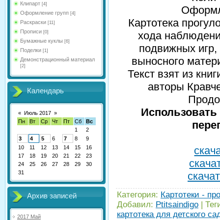
Клипарт
[4]
Оформле
Оформление групп
[4]
Картотека прогул
Раскраски
[11]
Прописи
[0]
хода наблюдени
Бумажные куклы
[6]
подвижных игр,
Поделки
[1]
выносного матери
Демонстрационный материал
[2]
Текст взят из книг
авторы Кравчен
Календарь
Продо
Использовать 
«
Июль 2017
»
Пн
Вт
Ср
Чт
Пт
Сб
Вс
пере
1
2
3
4
5
6
7
8
9
10
11
12
13
14
15
16
скача
17
18
19
20
21
22
23
скачат
24
25
26
27
28
29
30
31
скачат
Категория
:
Картотеки - пр
Архив записей
Добавил
:
Ptitsaindigo
|
Тег
картотека для детского са
2017 Май