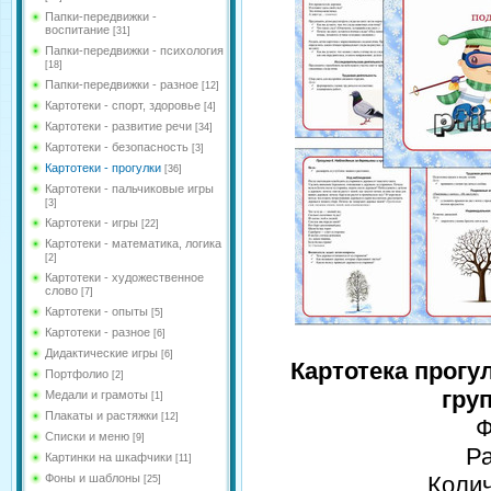
Папки-передвижки -
воспитание
[31]
Папки-передвижки - психология
[18]
Папки-передвижки - разное
[12]
Картотеки - спорт, здоровье
[4]
Картотеки - развитие речи
[34]
Картотеки - безопасность
[3]
Картотеки - прогулки
[36]
Картотеки - пальчиковые игры
[3]
Картотеки - игры
[22]
Картотеки - математика, логика
[2]
Картотеки - художественное
слово
[7]
Картотеки - опыты
[5]
Картотеки - разное
[6]
Дидактические игры
[6]
Картотека прогу
Портфолио
[2]
гру
Медали и грамоты
[1]
Плакаты и растяжки
[12]
Ф
Списки и меню
[9]
Р
Картинки на шкафчики
[11]
Фоны и шаблоны
Колич
[25]