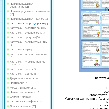
Папки-передвижки -
воспитание
[31]
Папки-передвижки - психология
[18]
Папки-передвижки - разное
[12]
Картотеки - спорт, здоровье
[4]
Картотеки - развитие речи
[34]
Картотеки - безопасность
[3]
Картотеки - прогулки
[36]
Картотеки - пальчиковые игры
[3]
Картотеки - игры
[22]
Картотеки - математика, логика
[2]
Картотеки - художественное
слово
[7]
Картотеки - опыты
[5]
Картотеки - разное
[6]
Картотек
Дидактические игры
[6]
Портфолио
[2]
Медали и грамоты
[1]
Ко
Офо
Плакаты и растяжки
[12]
Автор текста
Списки и меню
[9]
Материал взят из книги:Галано
Картинки на шкафчики
м
[11]
В этой 
Фоны и шаблоны
[25]
1. Игры на ф