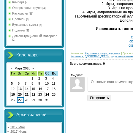
Клипарт
[4]
2. Игры, направл
Оформление групп
3. Игры на пр
[4]
4..Игры, направленные на п
Раскраски
[11]
заболеваний (респираторный алл
Прописи
[0]
Дополн
Бумажные куклы
[6]
Использовать только
Поделки
[1]
Демонстрационный материал
с
[2]
ск
ск
Категория
:
Картотеки - спорт, здоровье
|
Просмо
Календарь
Картотека
,
ЗДОРОВЬЕ ДЕТЕЙ
,
оздоровительные
Всего комментариев
:
0
«
Март 2018
»
Пн
Вт
Ср
Чт
Пт
Сб
Вс
Войдите:
1
2
3
4
5
6
7
8
9
10
11
12
13
14
15
16
17
18
19
20
21
22
23
24
25
Отправить
26
27
28
29
30
31
Архив записей
2017 Май
2017 Июнь