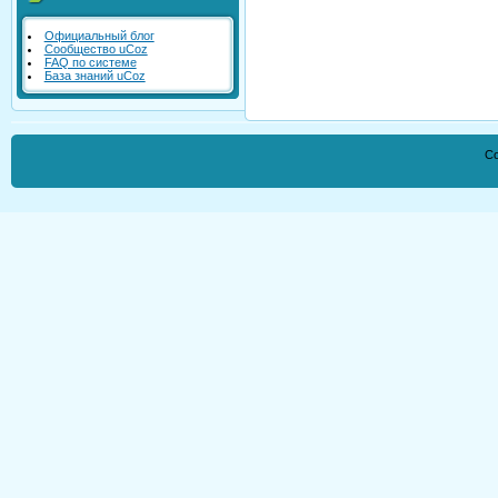
Официальный блог
Сообщество uCoz
FAQ по системе
База знаний uCoz
Co