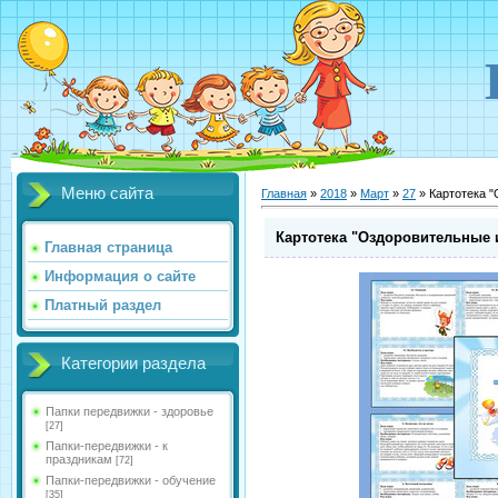
Меню сайта
Главная
»
2018
»
Март
»
27
» Картотека 
Картотека "Оздоровительные 
Главная страница
Информация о сайте
Платный раздел
Категории раздела
Папки передвижки - здоровье
[27]
Папки-передвижки - к
праздникам
[72]
Папки-передвижки - обучение
[35]