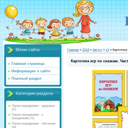
Меню сайта
Главная
»
2018
»
Август
»
14
» Картотека 
Картотека игр по сказкам. Част
Главная страница
Информация о сайте
Платный раздел
Категории раздела
Папки передвижки - здоровье
[27]
Папки-передвижки - к
праздникам
[72]
Папки-передвижки - обучение
[35]