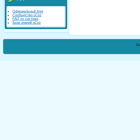
Официальный блог
Сообщество uCoz
FAQ по системе
База знаний uCoz
Co