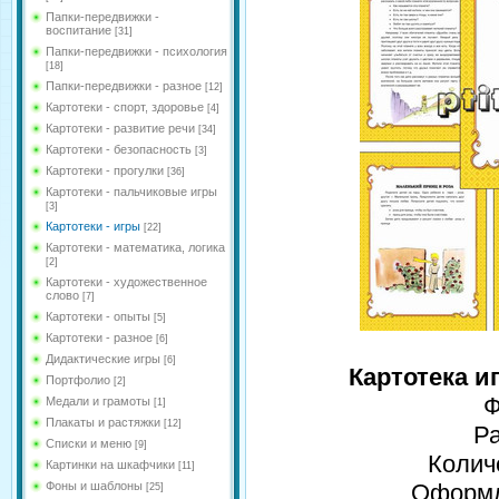
Папки-передвижки -
воспитание
[31]
Папки-передвижки - психология
[18]
Папки-передвижки - разное
[12]
Картотеки - спорт, здоровье
[4]
Картотеки - развитие речи
[34]
Картотеки - безопасность
[3]
Картотеки - прогулки
[36]
Картотеки - пальчиковые игры
[3]
Картотеки - игры
[22]
Картотеки - математика, логика
[2]
Картотеки - художественное
слово
[7]
Картотеки - опыты
[5]
Картотеки - разное
[6]
Дидактические игры
[6]
Картотека иг
Портфолио
[2]
Ф
Медали и грамоты
[1]
Плакаты и растяжки
[12]
Р
Списки и меню
[9]
Колич
Картинки на шкафчики
[11]
Фоны и шаблоны
Оформле
[25]