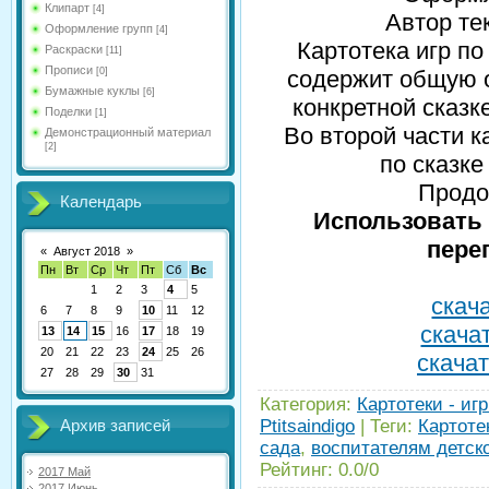
Клипарт
[4]
Автор те
Оформление групп
[4]
Картотека игр п
Раскраски
[11]
Прописи
[0]
содержит общую о
Бумажные куклы
[6]
конкретной сказке
Поделки
[1]
Во второй части 
Демонстрационный материал
[2]
по сказке
Продо
Календарь
Использовать 
пере
«
Август 2018
»
Пн
Вт
Ср
Чт
Пт
Сб
Вс
1
2
3
4
5
скача
6
7
8
9
10
11
12
скачат
13
14
15
16
17
18
19
20
21
22
23
24
25
26
скачат
27
28
29
30
31
Категория
:
Картотеки - иг
Ptitsaindigo
|
Теги
:
Картоте
Архив записей
сада
,
воспитателям детско
Рейтинг
:
0.0
/
0
2017 Май
2017 Июнь