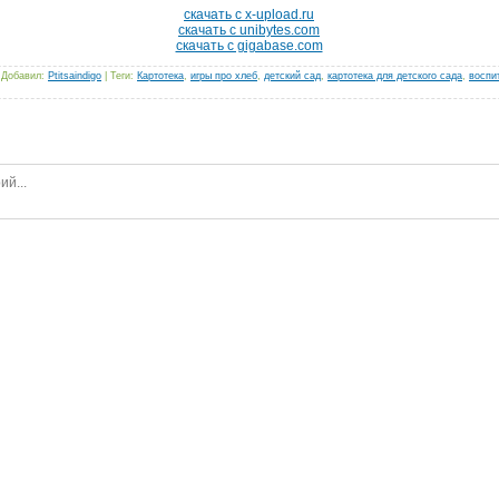
скачать с x-upload.ru
скачать с unibytes.com
скачать с gigabase.com
|
Добавил
:
Ptitsaindigo
|
Теги
:
Картотека
,
игры про хлеб
,
детский сад
,
картотека для детского сада
,
воспи