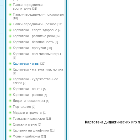
Папки-передвижки -
воспитание
[31]
Папки-передвижки - психология
[18]
Папки-передвижки - разное
[12]
Картотеки - спорт, здоровье
[4]
Картотеки - развитие речи
[34]
Картотеки - безопасность
[3]
Картотеки - прогулки
[36]
Картотеки - пальчиковые игры
[3]
Картотеки - игры
[22]
Картотеки - математика, логика
[2]
Картотеки - художественное
слово
[7]
Картотеки - опыты
[5]
Картотеки - разное
[6]
Дидактические игры
[6]
Портфолио
[2]
Медали и грамоты
[1]
Плакаты и растяжки
[12]
Картотека дидактических игр 
Списки и меню
[9]
Картинки на шкафчики
[11]
Фоны и шаблоны
[25]