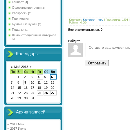
Клипарт
[4]
Оформление групп
[4]
Раскраски
[11]
Прописи
[0]
Категория
:
Картотеки - игры
|
Просмотров
:
1403
Рейтинг
:
0.0
/
0
Бумажные куклы
[6]
Поделки
Всего комментариев
:
0
[1]
Демонстрационный материал
[2]
Войдите:
Календарь
Отправить
«
Май 2018
»
Пн
Вт
Ср
Чт
Пт
Сб
Вс
1
2
3
4
5
6
7
8
9
10
11
12
13
14
15
16
17
18
19
20
21
22
23
24
25
26
27
28
29
30
31
Архив записей
2017 Май
2017 Июнь