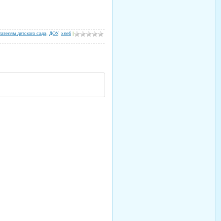
тателям детского сада
,
ДОУ
,
хлеб
|