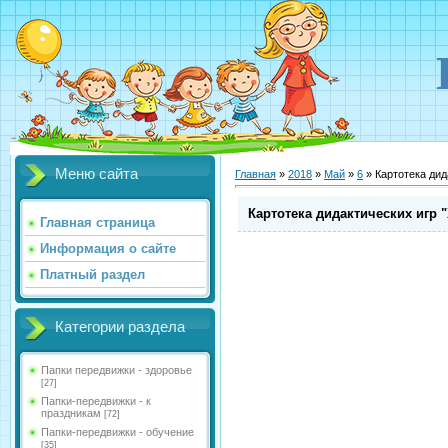
Меню сайта
Главная
»
2018
»
Май
»
6
» Картотека дид
Картотека дидактических игр 
Главная страница
Информация о сайте
Платный раздел
Категории раздела
Папки передвижки - здоровье
[27]
Папки-передвижки - к
праздникам
[72]
Папки-передвижки - обучение
[35]