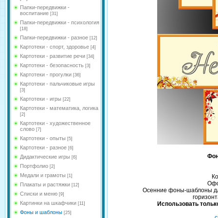
Папки-передвижки -
воспитание
[31]
Папки-передвижки - психология
[18]
Папки-передвижки - разное
[12]
Картотеки - спорт, здоровье
[4]
Картотеки - развитие речи
[34]
Картотеки - безопасность
[3]
Картотеки - прогулки
[36]
Картотеки - пальчиковые игры
[3]
Картотеки - игры
[22]
Картотеки - математика, логика
[2]
Картотеки - художественное
слово
[7]
Картотеки - опыты
[5]
Картотеки - разное
[6]
Фо
Дидактические игры
[6]
Портфолио
[2]
Медали и грамоты
[1]
Ко
Офо
Плакаты и растяжки
[12]
Осенние фоны-шаблоны дл
Списки и меню
[9]
горизонт
Картинки на шкафчики
Использовать только
[11]
Фоны и шаблоны
[25]
с