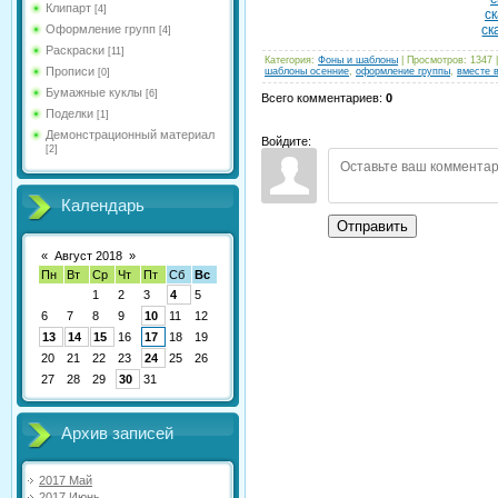
Клипарт
[4]
ск
Оформление групп
ск
[4]
Раскраски
[11]
Категория
:
Фоны и шаблоны
|
Просмотров
:
1347
Прописи
шаблоны осенние
,
оформление группы
,
вместе 
[0]
Бумажные куклы
[6]
Всего комментариев
:
0
Поделки
[1]
Демонстрационный материал
Войдите:
[2]
Календарь
Отправить
«
Август 2018
»
Пн
Вт
Ср
Чт
Пт
Сб
Вс
1
2
3
4
5
6
7
8
9
10
11
12
13
14
15
16
17
18
19
20
21
22
23
24
25
26
27
28
29
30
31
Архив записей
2017 Май
2017 Июнь