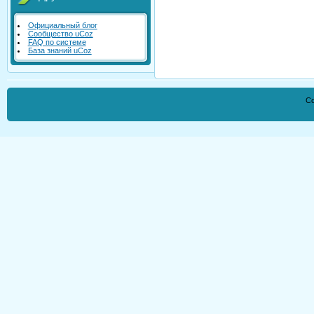
Официальный блог
Сообщество uCoz
FAQ по системе
База знаний uCoz
Co