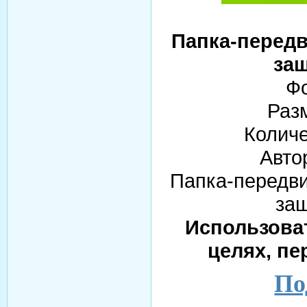
Папка-передв
за
Фо
Раз
Количе
Авто
Папка-передви
защ
Использова
целях, пе
По