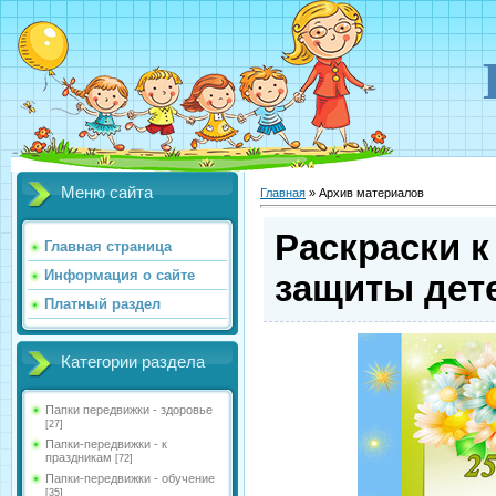
Меню сайта
Главная
»
Архив материалов
Раскраски к
Главная страница
Информация о сайте
защиты дет
Платный раздел
Категории раздела
Папки передвижки - здоровье
[27]
Папки-передвижки - к
праздникам
[72]
Папки-передвижки - обучение
[35]