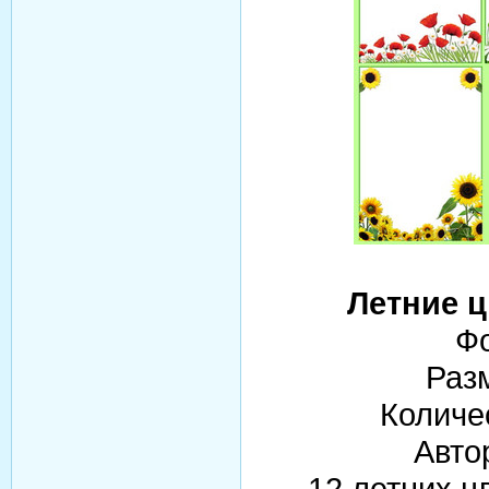
Летние 
Фо
Раз
Количе
Авто
12 летних ц