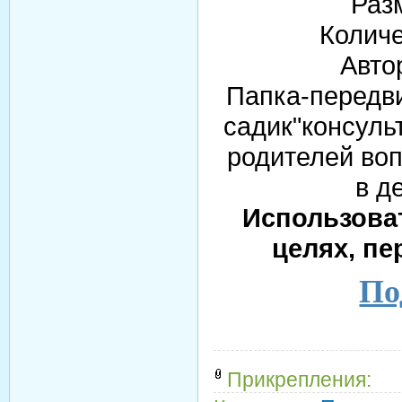
Раз
Количе
Авто
Папка-передви
садик"консуль
родителей воп
в д
Использова
целях, пе
По
Прикрепления: