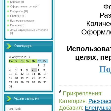
Клипарт
[4]
Фо
Оформление групп
[4]
Раскраски
[11]
Раз
Прописи
[0]
Бумажные куклы
Количе
[6]
Поделки
[1]
Оформле
Демонстрационный материал
[2]
Календарь
Использова
целях, пе
«
Август 2026
»
Пн
Вт
Ср
Чт
Пт
Сб
Вс
1
2
По
3
4
5
6
7
8
9
10
11
12
13
14
15
16
17
18
19
20
21
22
23
24
25
26
27
28
29
30
31
Прикрепления:
Архив записей
Категория:
Раскрас
Добавил:
Еленушк
2017 Май