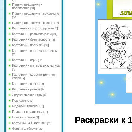
Папки-передвижки -
воспитание
[31]
Папки-передвижки - психология
[18]
Папки-передвижки - разное
[12]
Картотеки - спорт, здоровье
[4]
Картотеки - развитие речи
[34]
Картотеки - безопасность
[3]
Картотеки - прогулки
[36]
Картотеки - пальчиковые игры
[3]
Картотеки - игры
[22]
Картотеки - математика, логика
[2]
Картотеки - художественное
слово
[7]
Картотеки - опыты
[5]
Картотеки - разное
[6]
Дидактические игры
[6]
Портфолио
[2]
Медали и грамоты
[1]
Плакаты и растяжки
[12]
Раскраски к 
Списки и меню
[9]
Картинки на шкафчики
[11]
Фоны и шаблоны
[25]