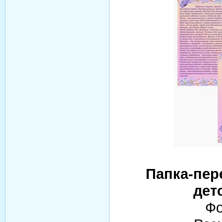
Папка-пер
дет
Фо