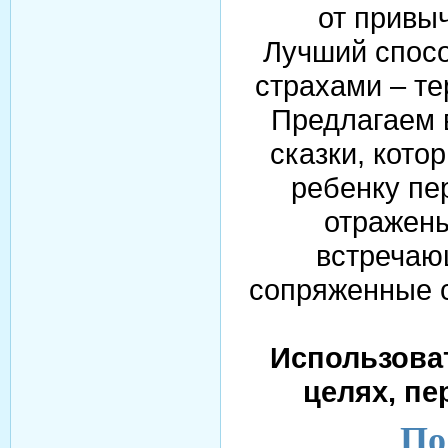
от привыч
Лучший спосо
страхами – те
Предлагаем 
сказки, кото
ребенку пе
отражены
встречаю
сопряженные 
Использова
целях, пе
По