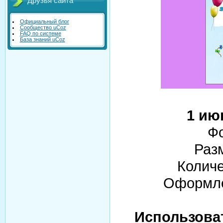
Друзья сайта
Официальный блог
Сообщество uCoz
FAQ по системе
База знаний uCoz
1 ию
Фо
Раз
Количе
Оформле
Использова